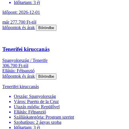
Időtartam:
3 éj
Időpont: 2026-12-01
már 277.700 Ft-tól
Időpontok és árak
Bőröndbe
Tenerifei kiruccanás
Spanyolország / Tenerife
306.700 Ft-tól
Ellátás: Félpanzió
Időpontok és árak
Bőröndbe
Tenerifei kiruccanás
Ország:
Spanyolország
Város:
Puerto de la Cruz
Utazás módja:
Repülővel
Ellátás:
Félpanzió
Szálláskategória:
Program szerint
Szobatípus:
2 ágyas szoba
Időtartam:
3 éj