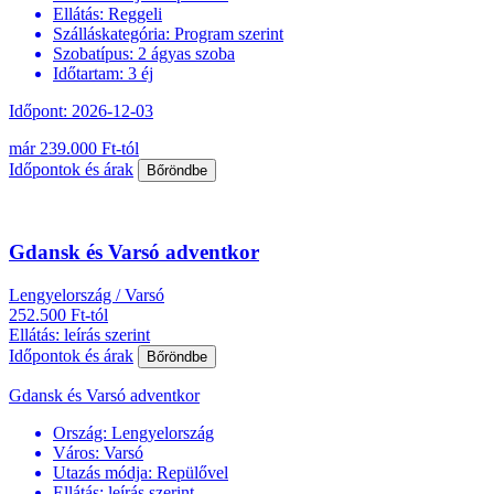
Ellátás:
Reggeli
Szálláskategória:
Program szerint
Szobatípus:
2 ágyas szoba
Időtartam:
3 éj
Időpont: 2026-12-03
már 239.000 Ft-tól
Időpontok és árak
Bőröndbe
Gdansk és Varsó adventkor
Lengyelország / Varsó
252.500 Ft-tól
Ellátás: leírás szerint
Időpontok és árak
Bőröndbe
Gdansk és Varsó adventkor
Ország:
Lengyelország
Város:
Varsó
Utazás módja:
Repülővel
Ellátás:
leírás szerint