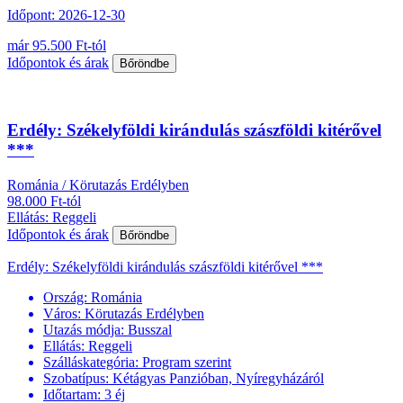
Időpont: 2026-12-30
már 95.500 Ft-tól
Időpontok és árak
Bőröndbe
Erdély: Székelyföldi kirándulás szászföldi kitérővel
***
Románia / Körutazás Erdélyben
98.000 Ft-tól
Ellátás: Reggeli
Időpontok és árak
Bőröndbe
Erdély: Székelyföldi kirándulás szászföldi kitérővel ***
Ország:
Románia
Város:
Körutazás Erdélyben
Utazás módja:
Busszal
Ellátás:
Reggeli
Szálláskategória:
Program szerint
Szobatípus:
Kétágyas Panzióban, Nyíregyházáról
Időtartam:
3 éj