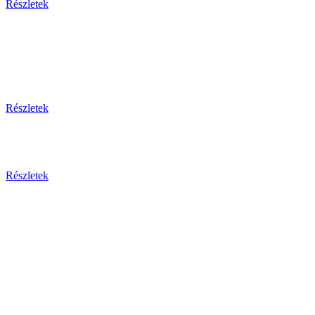
Részletek
Thaiföld, a mosolyok földje
csoportos körutazás és nyaralás repülővel
Részletek
Aktuális ajánlataink
Részletek
Csehország
Prága - Karlovy Vary ... és
még sok más érdekesség!