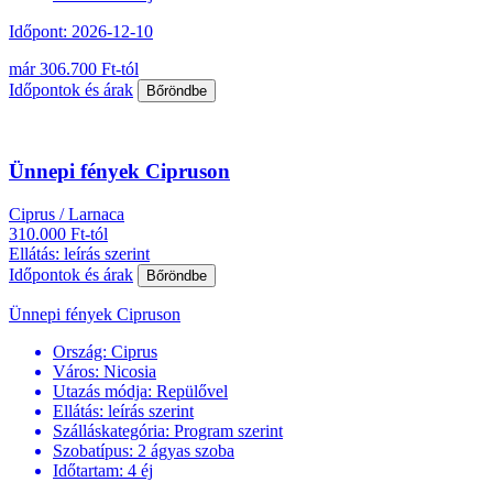
Időpont: 2026-12-10
már 306.700 Ft-tól
Időpontok és árak
Bőröndbe
Ünnepi fények Cipruson
Ciprus / Larnaca
310.000 Ft-tól
Ellátás: leírás szerint
Időpontok és árak
Bőröndbe
Ünnepi fények Cipruson
Ország:
Ciprus
Város:
Nicosia
Utazás módja:
Repülővel
Ellátás:
leírás szerint
Szálláskategória:
Program szerint
Szobatípus:
2 ágyas szoba
Időtartam:
4 éj