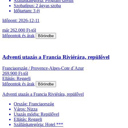
Szálláskategória:
Program szerint
Szobatípus:
2 ágyas szoba
Időtartam:
3 éj
Időpont: 2026-12-11
már 262.000 Ft-tól
Időpontok és árak
Bőröndbe
Adventi utazás a Francia Riviérára, repülővel
Franciaország / Provence-Alpes-Cote d`Azur
269.900 Ft-tól
Ellátás: Reggeli
Időpontok és árak
Bőröndbe
Adventi utazás a Francia Riviérára, repülővel
Ország:
Franciaország
Város:
Nizza
Utazás módja:
Repülővel
Ellátás:
Reggeli
Szálláskategória:
Hotel ***