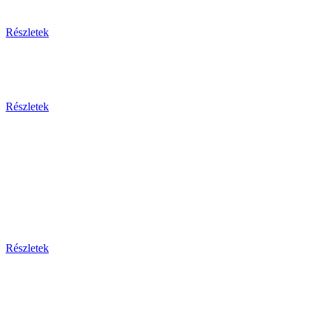
Egzotikus utak
Részletek
Olaszország 2026
Részletek
Dél-Európa
Bosznia-hercegovina - Bulgária - Ciprus - Görögország
- Horvátország - Málta
Montenegro - Olaszország - Portugália - Spanyolország -
Szerbia - Törökország
Részletek