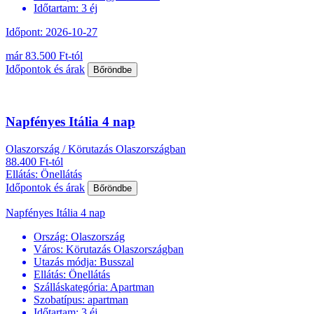
Időtartam:
3 éj
Időpont: 2026-10-27
már 83.500 Ft-tól
Időpontok és árak
Bőröndbe
Napfényes Itália 4 nap
Olaszország / Körutazás Olaszországban
88.400 Ft-tól
Ellátás: Önellátás
Időpontok és árak
Bőröndbe
Napfényes Itália 4 nap
Ország:
Olaszország
Város:
Körutazás Olaszországban
Utazás módja:
Busszal
Ellátás:
Önellátás
Szálláskategória:
Apartman
Szobatípus:
apartman
Időtartam:
3 éj