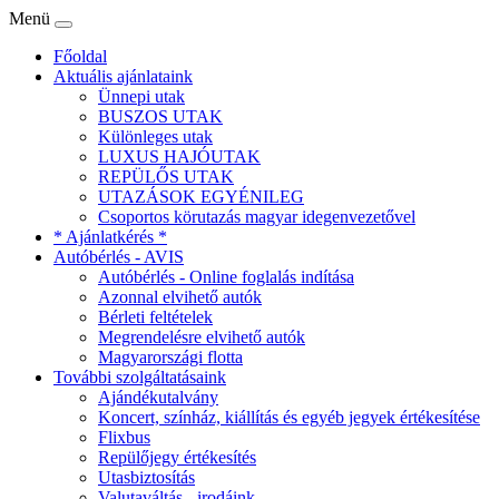
Menü
Főoldal
Aktuális ajánlataink
Ünnepi utak
BUSZOS UTAK
Különleges utak
LUXUS HAJÓUTAK
REPÜLŐS UTAK
UTAZÁSOK EGYÉNILEG
Csoportos körutazás magyar idegenvezetővel
* Ajánlatkérés *
Autóbérlés - AVIS
Autóbérlés - Online foglalás indítása
Azonnal elvihető autók
Bérleti feltételek
Megrendelésre elvihető autók
Magyarországi flotta
További szolgáltatásaink
Ajándékutalvány
Koncert, színház, kiállítás és egyéb jegyek értékesítése
Flixbus
Repülőjegy értékesítés
Utasbiztosítás
Valutaváltás - irodáink