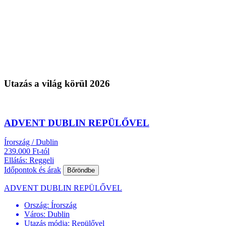
Utazás a világ körül 2026
ADVENT DUBLIN REPÜLŐVEL
Írország / Dublin
239.000 Ft-tól
Ellátás: Reggeli
Időpontok és árak
Bőröndbe
ADVENT DUBLIN REPÜLŐVEL
Ország:
Írország
Város:
Dublin
Utazás módja:
Repülővel