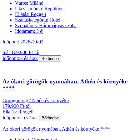
Város:
Milánó
Utazás módja:
Repülővel
Ellátás:
Reggeli
Szálláskategória:
Hotel
Szobatípus:
Háromágyas szoba
Időtartam:
3 éj
Időpont: 2026-10-02
már 169.900 Ft-tól
Időpontok és árak
Bőröndbe
Az ókori görögök nyomában, Athén és környéke
****
Görögország / Athén és környéke
179.900 Ft-tól
Ellátás: Reggeli
Időpontok és árak
Bőröndbe
Az ókori görögök nyomában, Athén és környéke ****
Ország:
Görögország