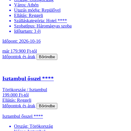
Város:
Athén
Utazás módja:
Repülővel
Ellátás:
Reggeli
Szálláskategória:
Hotel ****
Szobatípus:
Háromágyas szoba
Időtartam:
3 éj
Időpont: 2026-10-16
már 179.900 Ft-tól
Időpontok és árak
Bőröndbe
Isztambul ősszel ****
Törökország / Isztambul
199.000 Ft-tól
Ellátás: Reggeli
Időpontok és árak
Bőröndbe
Isztambul ősszel ****
Ország:
Törökország