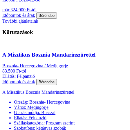
már 324.900 Ft-tól
Időpontok és árak
Bőröndbe
További ajánlataink
Körutazások
A Misztikus Bosznia Mandarinszürettel
Bosznia- Hercegovina / Medjugorje
83.500 Ft-tól
Ellátás: Félpanzió
Időpontok és árak
Bőröndbe
A Misztikus Bosznia Mandarinszürettel
Ország:
Bosznia- Hercegovina
Város:
Medjugorje
Utazás módja:
Busszal
Ellátás:
Félpanzió
Szálláskategória:
Program szerint
Szobatípus:
kétágyas szobák