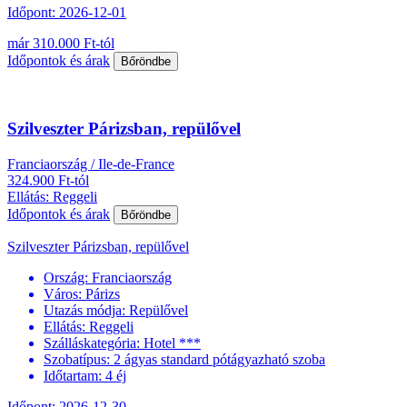
Időpont: 2026-12-01
már 310.000 Ft-tól
Időpontok és árak
Bőröndbe
Szilveszter Párizsban, repülővel
Franciaország / Ile-de-France
324.900 Ft-tól
Ellátás: Reggeli
Időpontok és árak
Bőröndbe
Szilveszter Párizsban, repülővel
Ország:
Franciaország
Város:
Párizs
Utazás módja:
Repülővel
Ellátás:
Reggeli
Szálláskategória:
Hotel ***
Szobatípus:
2 ágyas standard pótágyazható szoba
Időtartam:
4 éj
Időpont: 2026-12-30