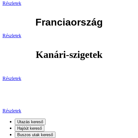
Részletek
Franciaország
Részletek
Kanári-szigetek
Részletek
Kanári-szigetek
Részletek
Utazás kereső
Hajóút kereső
Buszos utak kereső