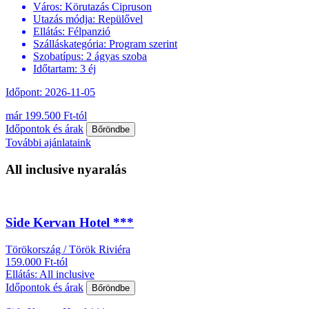
Város:
Körutazás Cipruson
Utazás módja:
Repülővel
Ellátás:
Félpanzió
Szálláskategória:
Program szerint
Szobatípus:
2 ágyas szoba
Időtartam:
3 éj
Időpont: 2026-11-05
már 199.500 Ft-tól
Időpontok és árak
Bőröndbe
További ajánlataink
All inclusive nyaralás
Side Kervan Hotel ***
Törökország / Török Riviéra
159.000 Ft-tól
Ellátás: All inclusive
Időpontok és árak
Bőröndbe