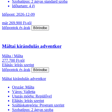
Szobatípus:
2 ágyas standard szoba
Időtartam:
4 éj
Időpont: 2026-12-09
már 269.900 Ft-tól
Időpontok és árak
Bőröndbe
Máltai kirándulás adventkor
Málta / Málta
277.700 Ft-tól
Ellátás: leírás szerint
Időpontok és árak
Bőröndbe
Máltai kirándulás adventkor
Ország:
Málta
Város:
Valletta
Utazás módja:
Repülővel
Ellátás:
leírás szerint
Szálláskategória:
Program szerint
Szobatípus:
2 ágyas szoba