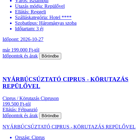
Város:
Isztambul
Utazás módja:
Repülővel
Ellátás:
Reggeli
Szálláskategória:
Hotel ****
Szobatípus:
Háromágyas szoba
Időtartam:
3 éj
Időpont: 2026-10-27
már 199.000 Ft-tól
Időpontok és árak
Bőröndbe
NYÁRBÚCSÚZTATÓ CIPRUS - KÖRUTAZÁS
REPÜLŐVEL
Ciprus / Körutazás Cipruson
199.500 Ft-tól
Ellátás: Félpanzió
Időpontok és árak
Bőröndbe
NYÁRBÚCSÚZTATÓ CIPRUS - KÖRUTAZÁS REPÜLŐVEL
Ország:
Ciprus