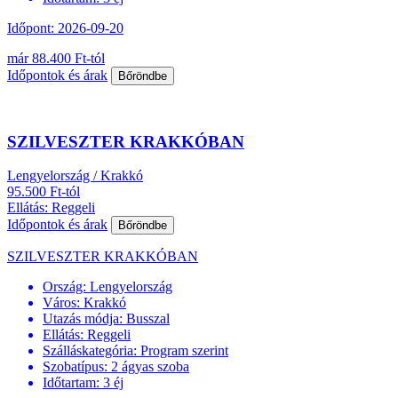
Időpont: 2026-09-20
már 88.400 Ft-tól
Időpontok és árak
Bőröndbe
SZILVESZTER KRAKKÓBAN
Lengyelország / Krakkó
95.500 Ft-tól
Ellátás: Reggeli
Időpontok és árak
Bőröndbe
SZILVESZTER KRAKKÓBAN
Ország:
Lengyelország
Város:
Krakkó
Utazás módja:
Busszal
Ellátás:
Reggeli
Szálláskategória:
Program szerint
Szobatípus:
2 ágyas szoba
Időtartam:
3 éj