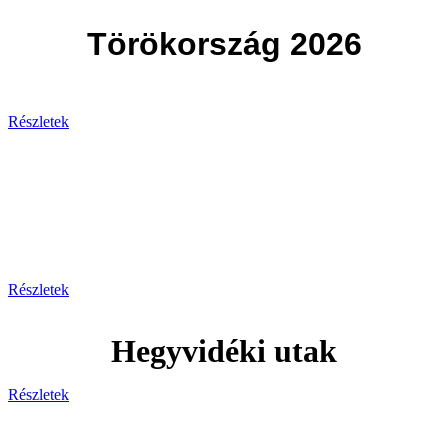
Törökország 2026
Részletek
Svájc
Egy hely, ahol minden pillanat
lélegzetelállító!
Részletek
Hegyvidéki utak
Részletek