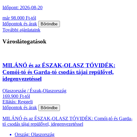
Időpont: 2026-08-20
már 98.000 Ft-tól
Időpontok és árak
Bőröndbe
További ajánlataink
Városlátogatások
MILÁNÓ és az ÉSZAK-OLASZ TÓVIDÉK:
Comói-tó és Garda-tó csodás tájai repülővel,
idegenvezetéssel
Olaszország / Észak-Olaszország
169.900 Ft-tól
Ellátás: Reggeli
Időpontok és árak
Bőröndbe
MILÁNÓ és az ÉSZAK-OLASZ TÓVIDÉK: Comói-tó és Garda-
tó csodás tájai repülővel, idegenvezetéssel
Ország:
Olaszország