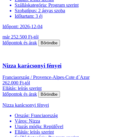
Szálláskategória:
Program szerint
Szobatípus:
2 ágyas szoba
Időtartam:
3 éj
Időpont: 2026-12-04
már 252.500 Ft-tól
Időpontok és árak
Bőröndbe
Nizza karácsonyi fényei
Franciaország / Provence-Alpes-Cote d`Azur
262.000 Ft-tól
Ellátás: leírás szerint
Időpontok és árak
Bőröndbe
Nizza karácsonyi fényei
Ország:
Franciaország
Város:
Nizza
Utazás módja:
Repülővel
Ellátás:
leírás szerint