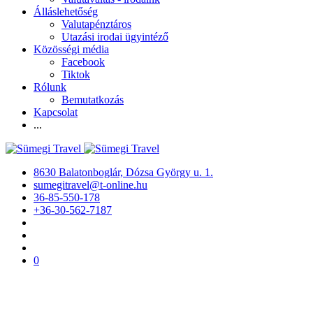
Álláslehetőség
Valutapénztáros
Utazási irodai ügyintéző
Közösségi média
Facebook
Tiktok
Rólunk
Bemutatkozás
Kapcsolat
...
8630 Balatonboglár, Dózsa György u. 1.
sumegitravel@t-online.hu
36-85-550-178
+36-30-562-7187
0