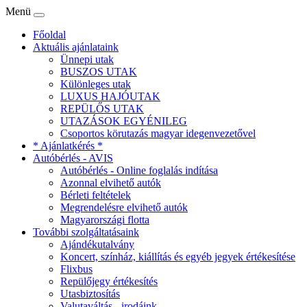
Menü
Főoldal
Aktuális ajánlataink
Ünnepi utak
BUSZOS UTAK
Különleges utak
LUXUS HAJÓUTAK
REPÜLŐS UTAK
UTAZÁSOK EGYÉNILEG
Csoportos körutazás magyar idegenvezetővel
* Ajánlatkérés *
Autóbérlés - AVIS
Autóbérlés - Online foglalás indítása
Azonnal elvihető autók
Bérleti feltételek
Megrendelésre elvihető autók
Magyarországi flotta
További szolgáltatásaink
Ajándékutalvány
Koncert, színház, kiállítás és egyéb jegyek értékesítése
Flixbus
Repülőjegy értékesítés
Utasbiztosítás
Valutaváltás - irodáink