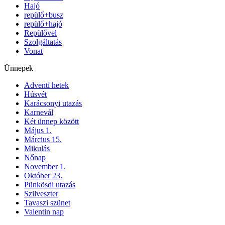
Hajó
repülő+busz
repülő+hajó
Repülővel
Szolgáltatás
Vonat
Ünnepek
Adventi hetek
Húsvét
Karácsonyi utazás
Karnevál
Két ünnep között
Május 1.
Március 15.
Mikulás
Nőnap
November 1.
Október 23.
Pünkösdi utazás
Szilveszter
Tavaszi szünet
Valentin nap