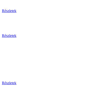
Egzotikus utak
Részletek
Olaszország 2026
Részletek
Dél-Európa
Bosznia-hercegovina - Bulgária - Ciprus - Görögország
- Horvátország - Málta
Montenegro - Olaszország - Portugália - Spanyolország -
Szerbia - Törökország
Részletek