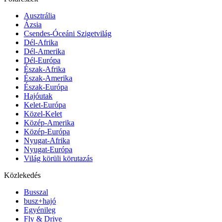
Ausztrália
Ázsia
Csendes-Óceáni Szigetvilág
Dél-Afrika
Dél-Amerika
Dél-Európa
Észak-Afrika
Észak-Amerika
Észak-Európa
Hajóutak
Kelet-Európa
Közel-Kelet
Közép-Amerika
Közép-Európa
Nyugat-Afrika
Nyugat-Európa
Világ körüli körutazás
Közlekedés
Busszal
busz+hajó
Egyénileg
Fly & Drive