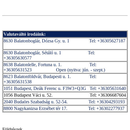
Valutaváltó irodáink:
8630 Balatonboglár, Dózsa Gy. u. 1 Tel: +36305627187
8630 Balatonboglár, Sétáló u. 1 Tel:
+36305630577
8638 Balatonlelle, Fortuna u. 1. Tel:
+36305631523 Open (nyitva: jún. - szept.)
8623 Balatonföldvár, Budapesti u. 1. Tel:
+36305631538
1051 Budapest, Deák Ferenc u. F3W3+Q3G Tel: +36305631640
1056 Budapest Váci u. 52. Tel: +36306687604
2040 Budaörs Szabadság u. 52-54. Tel: +36304293193
8800 Nagykanizsa Erzsébet tér 17. Tel: +36302277937
Földrészek