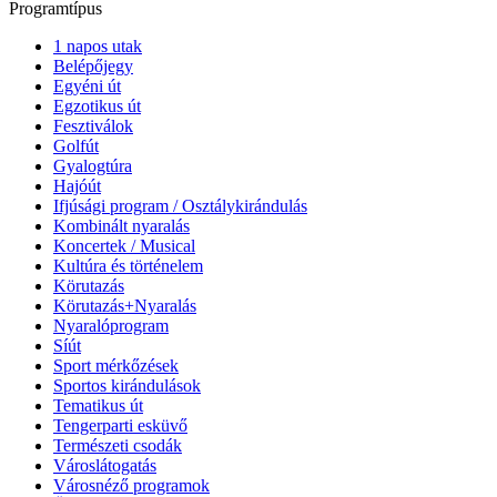
Programtípus
1 napos utak
Belépőjegy
Egyéni út
Egzotikus út
Fesztiválok
Golfút
Gyalogtúra
Hajóút
Ifjúsági program / Osztálykirándulás
Kombinált nyaralás
Koncertek / Musical
Kultúra és történelem
Körutazás
Körutazás+Nyaralás
Nyaralóprogram
Síút
Sport mérkőzések
Sportos kirándulások
Tematikus út
Tengerparti esküvő
Természeti csodák
Városlátogatás
Városnéző programok