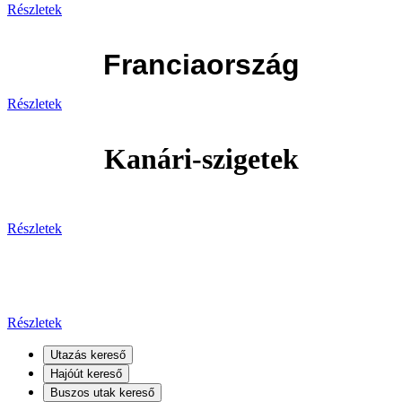
Részletek
Franciaország
Részletek
Kanári-szigetek
Részletek
Kanári-szigetek
Részletek
Utazás kereső
Hajóút kereső
Buszos utak kereső