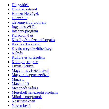
Hegyvidék
Homokos strand
Hosszú Hétvégék
Húsvéti út
idegennyelvű program
Ingyenes Wi-Fi
Intenzív program
Karácsonyi út
Kastély és múzeumlátogatás
Kék zászlós strand
Kiváló megközelíthetőség
Klímás
Kultúra és történelem
Könnyű program
Luxus/Deluxe
Magyar asszisztenciával
Magyar idegenvezetővel
Május 1
Március 15
Medencés szállás
Mérsékelt nehézségű program
Mikulás programok
Nászutasoknak
November 1