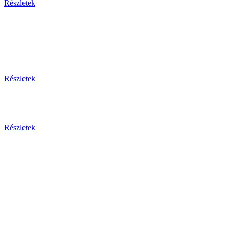
Részletek
Thaiföld, a mosolyok földje
csoportos körutazás és nyaralás repülővel
Részletek
Aktuális ajánlataink
Részletek
Csehország
Prága - Karlovy Vary ... és
még sok más érdekesség!