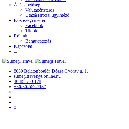
Álláslehetőség
Valutapénztáros
Utazási irodai ügyintéző
Közösségi média
Facebook
Tiktok
Rólunk
Bemutatkozás
Kapcsolat
...
8630 Balatonboglár, Dózsa György u. 1.
sumegitravel@t-online.hu
36-85-550-178
+36-30-562-7187
0