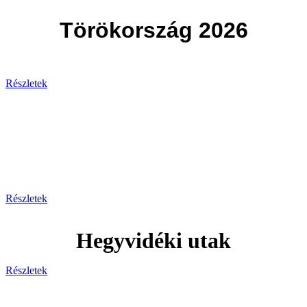
Törökország 2026
Részletek
Svájc
Egy hely, ahol minden pillanat
lélegzetelállító!
Részletek
Hegyvidéki utak
Részletek