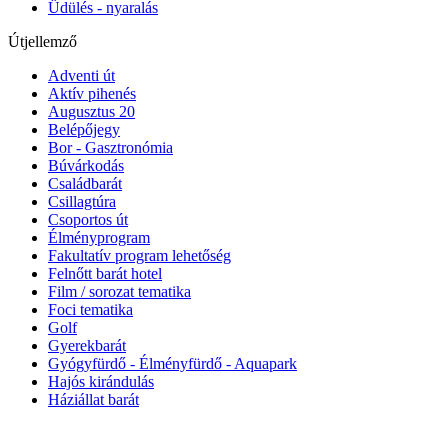
Üdülés - nyaralás
Útjellemző
Adventi út
Aktív pihenés
Augusztus 20
Belépőjegy
Bor - Gasztronómia
Búvárkodás
Családbarát
Csillagtúra
Csoportos út
Élményprogram
Fakultatív program lehetőség
Felnőtt barát hotel
Film / sorozat tematika
Foci tematika
Golf
Gyerekbarát
Gyógyfürdő - Élményfürdő - Aquapark
Hajós kirándulás
Háziállat barát