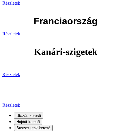
Részletek
Franciaország
Részletek
Kanári-szigetek
Részletek
Kanári-szigetek
Részletek
Utazás kereső
Hajóút kereső
Buszos utak kereső