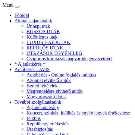
Menü
Főoldal
Aktuális ajánlataink
Ünnepi utak
BUSZOS UTAK
Különleges utak
LUXUS HAJÓUTAK
REPÜLŐS UTAK
UTAZÁSOK EGYÉNILEG
Csoportos körutazás magyar idegenvezetővel
* Ajánlatkérés *
Autóbérlés - AVIS
Autóbérlés - Online foglalás indítása
Azonnal elvihető autók
Bérleti feltételek
Megrendelésre elvihető autók
Magyarországi flotta
További szolgáltatásaink
Ajándékutalvány
Koncert, színház, kiállítás és egyéb jegyek értékesítése
Flixbus
Repülőjegy értékesítés
Utasbiztosítás
Valutaváltás - irodáink