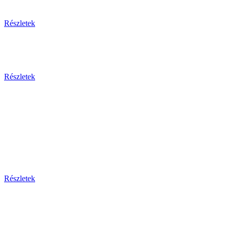
Egzotikus utak
Részletek
Olaszország 2026
Részletek
Dél-Európa
Bosznia-hercegovina - Bulgária - Ciprus - Görögország
- Horvátország - Málta
Montenegro - Olaszország - Portugália - Spanyolország -
Szerbia - Törökország
Részletek