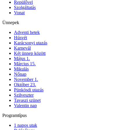
Repülővel
Szolgáltatás
Vonat
Ünnepek
Adventi hetek
Húsvét
Karácsonyi utazás
Karnevál
Két ünnep között
Május 1.
Március 15.
Mikulás
Nőnap
November 1.
Október 23.
Pünkösdi utazás
Szilveszter
Tavaszi szünet
Valentin nap
Programtípus
1 napos utak