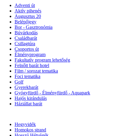
Adventi út
Aktív pihenés
Augusztus 20
Belépőjegy
Bor - Gasztronómia
Búvárkodás
Családbarát
Csillagtúra
Csoportos út
Élményprogram
Fakultatív program lehetőség
Felnőtt barát hotel
Film / sorozat tematika
Foci tematika
Golf
Gyerekbarát
Gyógyfürdő - Élményfürdő - Aquapark
Hajós kirándulás
Háziállat barát
Hegyvidék
Homokos strand
Hosszú Hétvégék