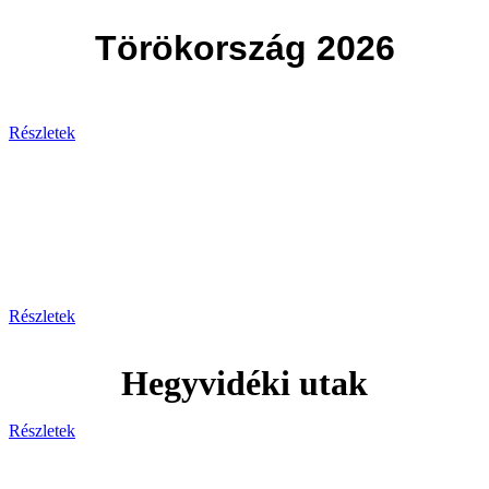
Törökország 2026
Részletek
Svájc
Egy hely, ahol minden pillanat
lélegzetelállító!
Részletek
Hegyvidéki utak
Részletek