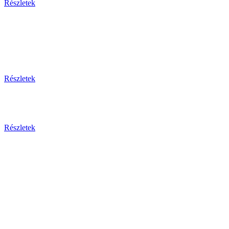
Részletek
Thaiföld, a mosolyok földje
csoportos körutazás és nyaralás repülővel
Részletek
Aktuális ajánlataink
Részletek
Csehország
Prága - Karlovy Vary ... és
még sok más érdekesség!