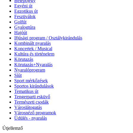
Belépőjegy
Egyéni út
Egzotikus út
Fesztiválok
Golfút
Gyalogtúra
Hajóút
Ifjúsági program / Osztálykirándulás
Kombinált nyaralás
Koncertek / Musical
Kultúra és történelem
Körutazás
Körutazás+Nyaralás
Nyaralóprogram
Síút
Sport mérkőzések
Sportos kirándulások
Tematikus út
Tengerparti esküvő
Természeti csodák
Városlátogatás
Városnéző programok
Üdülés - nyaralás
Útjellemző