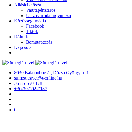
Álláslehetőség
Valutapénztáros
Utazási irodai ügyintéző
Közösségi média
Facebook
Tiktok
Rólunk
Bemutatkozás
Kapcsolat
...
8630 Balatonboglár, Dózsa György u. 1.
sumegitravel@t-online.hu
36-85-550-178
+36-30-562-7187
0