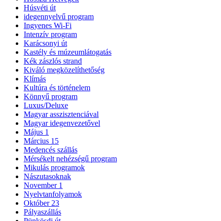
Húsvéti út
idegennyelvű program
Ingyenes Wi-Fi
Intenzív program
Karácsonyi út
Kastély és múzeumlátogatás
Kék zászlós strand
Kiváló megközelíthetőség
Klímás
Kultúra és történelem
Könnyű program
Luxus/Deluxe
Magyar asszisztenciával
Magyar idegenvezetővel
Május 1
Március 15
Medencés szállás
Mérsékelt nehézségű program
Mikulás programok
Nászutasoknak
November 1
Nyelvtanfolyamok
Október 23
Pályaszállás
Pünkösdi út