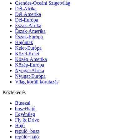
Csendes-Óceáni Szigetvilág
Dél-Afrika
Dél-Amerika
Dél-Európa
Észak-Afrika
Észak-Amerika
Észak-Európa
Hajóutak
Kelet-Európa
Közel-Kelet
Közép-Amerika
Közép-Európa
Nyugat-Afrika
Nyugat-Európa
Világ körüli körutazás
Közlekedés
Busszal
busz+hajó
Egyénileg
Fly & Drive
Hajó
repülő+busz
repülő+hajó