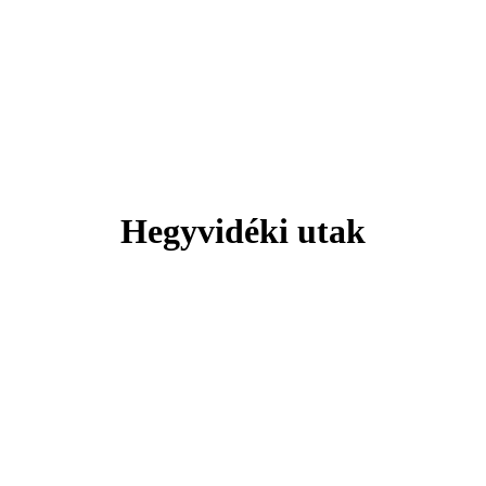
Svájc
 hely, ahol minden pillanat lélegzeteláll
Hegyvidéki utak
Tengerparti pihenés
Plitvicei-tavak