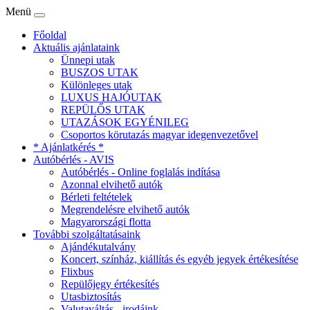
Menü
Főoldal
Aktuális ajánlataink
Ünnepi utak
BUSZOS UTAK
Különleges utak
LUXUS HAJÓUTAK
REPÜLŐS UTAK
UTAZÁSOK EGYÉNILEG
Csoportos körutazás magyar idegenvezetővel
* Ajánlatkérés *
Autóbérlés - AVIS
Autóbérlés - Online foglalás indítása
Azonnal elvihető autók
Bérleti feltételek
Megrendelésre elvihető autók
Magyarországi flotta
További szolgáltatásaink
Ajándékutalvány
Koncert, színház, kiállítás és egyéb jegyek értékesítése
Flixbus
Repülőjegy értékesítés
Utasbiztosítás
Valutaváltás - irodáink