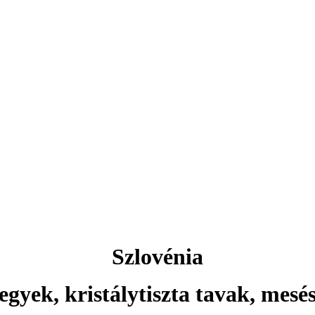
Aktuális ajánlataink
Csehország
rlovy Vary ... és még sok más 
Szlovénia
egyek, kristálytiszta tavak, mesé