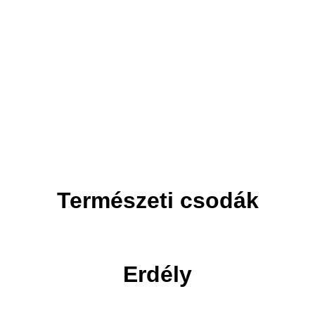
Adventi utak
Ünnepi utak
Természeti csodák
Erdély