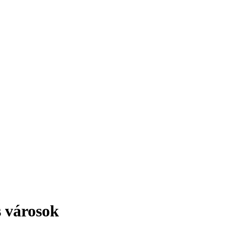
érdekesség!
s városok