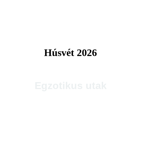
Tengerparti utak 2026
Húsvét 2026
Egzotikus utak
Thaiföld, a mosolyok földje
csoportos körutazás és nyaralás repülővel