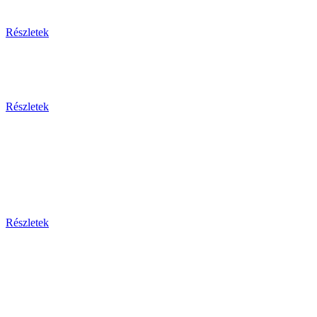
Részletek
Részletek
Bosznia-h
Montenegr
Részletek