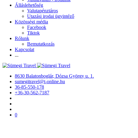
Álláslehetőség
Valutapénztáros
Utazási irodai ügyintéző
Közösségi média
Facebook
Tiktok
Rólunk
Bemutatkozás
Kapcsolat
...
8630 Balatonboglár, Dózsa György u. 1.
sumegitravel@t-online.hu
36-85-550-178
+36-30-562-7187
0