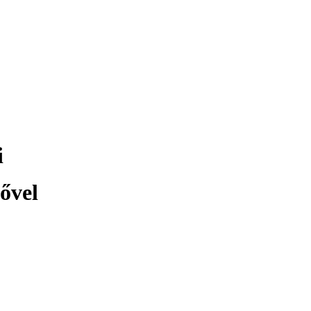
i
ővel