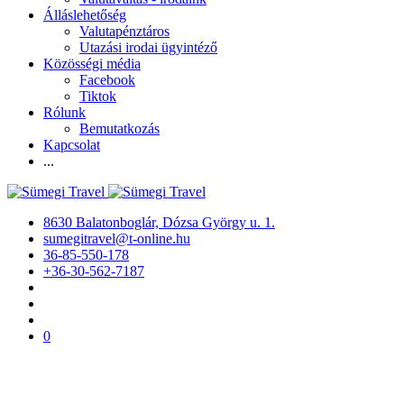
Álláslehetőség
Valutapénztáros
Utazási irodai ügyintéző
Közösségi média
Facebook
Tiktok
Rólunk
Bemutatkozás
Kapcsolat
...
8630 Balatonboglár, Dózsa György u. 1.
sumegitravel@t-online.hu
36-85-550-178
+36-30-562-7187
0