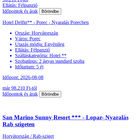
Ellátás: Félpanzió
Időpontok és árak
Bőröndbe
Hotel Delfin** - Porec - Nyaralás Porecben
Ország:
Horvátország
Város:
Porec
Utazás módja:
Egyénileg
Ellátás:
Félpanzió
Szálláskategória:
Hotel **
Szobatípus:
2 ágyas standard szoba
Időtartam:
5 éj
Időpont: 2026-08-08
már 98.210 Ft-tól
Időpontok és árak
Bőröndbe
San Marino Sunny Resort *** - Lopar- Nyaralás
Rab szigeten
Horvátország / Rab-sziget