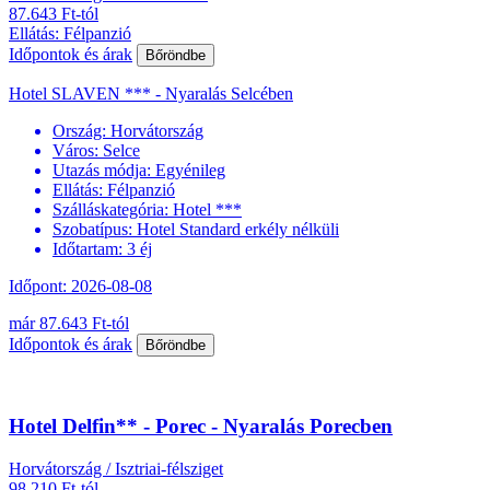
87.643 Ft-tól
Ellátás: Félpanzió
Időpontok és árak
Bőröndbe
Hotel SLAVEN *** - Nyaralás Selcében
Ország:
Horvátország
Város:
Selce
Utazás módja:
Egyénileg
Ellátás:
Félpanzió
Szálláskategória:
Hotel ***
Szobatípus:
Hotel Standard erkély nélküli
Időtartam:
3 éj
Időpont: 2026-08-08
már 87.643 Ft-tól
Időpontok és árak
Bőröndbe
Hotel Delfin** - Porec - Nyaralás Porecben
Horvátország / Isztriai-félsziget
98.210 Ft-tól