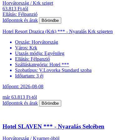
Horvátország / Krk sziget
63.813 Ft-tól
Ellátás: Félpanzió
Időpontok és árak
Bőröndbe
Hotel Resort Drazica (Krk) *** - Nyaralás Krk szigeten
Ország:
Horvátország
Város:
Krk
Utazás módja:
Egyénileg
Ellátás:
Félpanzió
Szálláskategória:
Hotel ***
Szobatípus:
V.Lovorka Standard szoba
Időtartam:
3 éj
Időpont: 2026-08-08
már 63.813 Ft-tól
Időpontok és árak
Bőröndbe
Hotel SLAVEN *** - Nyaralás Selcében
Horvátország / Kvarner-öböl