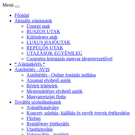
Menü
Főoldal
Aktuális ajánlataink
Ünnepi utak
BUSZOS UTAK
Különleges utak
LUXUS HAJÓUTAK
REPÜLŐS UTAK
UTAZÁSOK EGYÉNILEG
Csoportos körutazás magyar idegenvezetővel
* Ajánlatkérés *
Autóbérlés - AVIS
Autóbérlés - Online foglalás indítása
Azonnal elvihető autók
Bérleti feltételek
Megrendelésre elvihető autók
Magyarországi flotta
További szolgáltatásaink
Ajándékutalvány
Koncert, színház, kiállítás és egyéb jegyek értékesítése
Flixbus
Repülőjegy értékesítés
Utasbiztosítás
Valutaváltás - irodáink