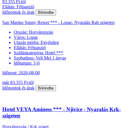
83.355 Ft-tól
Ellátás: Félpanzió
Időpontok és árak
Bőröndbe
San Marino Sunny Resort *** - Lopar- Nyaralás Rab szigeten
Ország:
Horvátország
Város:
Lopar
Utazás módja:
Egyénileg
Ellátás:
Félpanzió
Szálláskategória:
Hotel ***
Szobatípus:
Veli Mel 1 ágyas
Időtartam:
3 éj
Időpont: 2026-08-08
már 83.355 Ft-tól
Időpontok és árak
Bőröndbe
Hotel VEYA Aminess *** - Njivice - Nyaralás Krk-
szigeten
Horvátország / Krk sziget