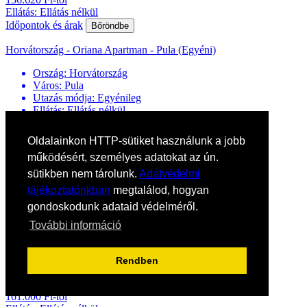
Ellátás: Ellátás nélkül
Időpontok és árak
Bőröndbe
Horvátország - Oriana Apartman - Pula (Egyéni)
Ország:
Horvátország
Város:
Pula
Utazás módja:
Egyénileg
Ellátás:
Ellátás nélkül
Szálláskategória:
Apartman
Szobatípus:
2 személyes stúdióapartman, 2 felnőtt
Oldalainkon HTTP-sütiket használunk a jobb
Időtartam:
7 éj
működésért, személyes adatokat az ún.
Időpont: 2026-08-08
sütikben nem tárolunk.
Adatvédelmi
tájékoztatónkban
megtalálod, hogyan
már 156.620 Ft-tól
Időpontok és árak
gondoskodunk adataid védelméről.
Bőröndbe
További információ
VILLA IVICA APARTMAN ***
Rendben
Horvátország / Dalmácia
161.000 Ft-tól