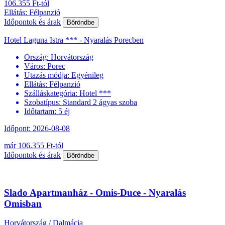
106.355 Ft-tól
Ellátás: Félpanzió
Időpontok és árak
Bőröndbe
Hotel Laguna Istra *** - Nyaralás Porecben
Ország:
Horvátország
Város:
Porec
Utazás módja:
Egyénileg
Ellátás:
Félpanzió
Szálláskategória:
Hotel ***
Szobatípus:
Standard 2 ágyas szoba
Időtartam:
5 éj
Időpont: 2026-08-08
már 106.355 Ft-tól
Időpontok és árak
Bőröndbe
Slado Apartmanház - Omis-Duce - Nyaralás
Omisban
Horvátország / Dalmácia