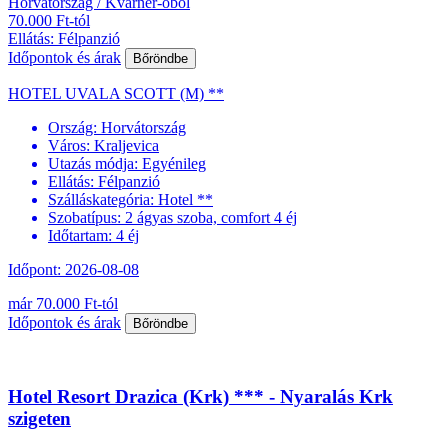
Horvátország / Kvarner-öböl
70.000 Ft-tól
Ellátás: Félpanzió
Időpontok és árak
Bőröndbe
HOTEL UVALA SCOTT (M) **
Ország:
Horvátország
Város:
Kraljevica
Utazás módja:
Egyénileg
Ellátás:
Félpanzió
Szálláskategória:
Hotel **
Szobatípus:
2 ágyas szoba, comfort 4 éj
Időtartam:
4 éj
Időpont: 2026-08-08
már 70.000 Ft-tól
Időpontok és árak
Bőröndbe
Hotel Resort Drazica (Krk) *** - Nyaralás Krk
szigeten