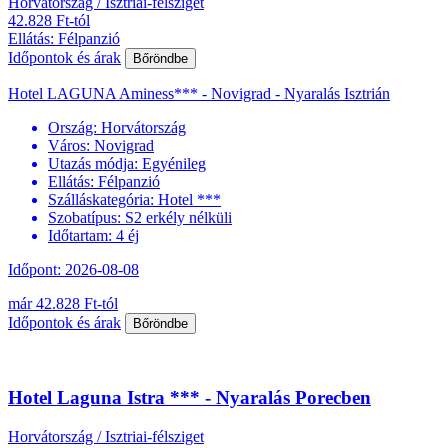
Horvátország / Isztriai-félsziget
42.828 Ft-tól
Ellátás: Félpanzió
Időpontok és árak
Bőröndbe
Hotel LAGUNA Aminess*** - Novigrad - Nyaralás Isztrián
Ország:
Horvátország
Város:
Novigrad
Utazás módja:
Egyénileg
Ellátás:
Félpanzió
Szálláskategória:
Hotel ***
Szobatípus:
S2 erkély nélküli
Időtartam:
4 éj
Időpont: 2026-08-08
már 42.828 Ft-tól
Időpontok és árak
Bőröndbe
Hotel Laguna Istra *** - Nyaralás Porecben
Horvátország / Isztriai-félsziget