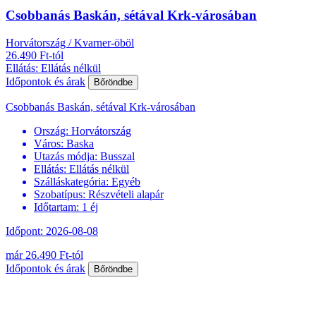
Csobbanás Baskán, sétával Krk-városában
Horvátország / Kvarner-öböl
26.490 Ft-tól
Ellátás: Ellátás nélkül
Időpontok és árak
Bőröndbe
Csobbanás Baskán, sétával Krk-városában
Ország:
Horvátország
Város:
Baska
Utazás módja:
Busszal
Ellátás:
Ellátás nélkül
Szálláskategória:
Egyéb
Szobatípus:
Részvételi alapár
Időtartam:
1 éj
Időpont: 2026-08-08
már 26.490 Ft-tól
Időpontok és árak
Bőröndbe