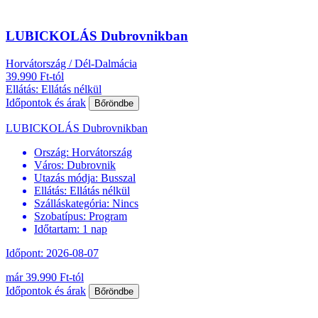
LUBICKOLÁS Dubrovnikban
Horvátország / Dél-Dalmácia
39.990 Ft-tól
Ellátás: Ellátás nélkül
Időpontok és árak
Bőröndbe
LUBICKOLÁS Dubrovnikban
Ország:
Horvátország
Város:
Dubrovnik
Utazás módja:
Busszal
Ellátás:
Ellátás nélkül
Szálláskategória:
Nincs
Szobatípus:
Program
Időtartam:
1 nap
Időpont: 2026-08-07
már 39.990 Ft-tól
Időpontok és árak
Bőröndbe