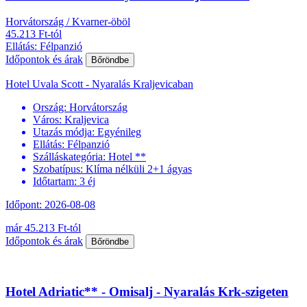
Horvátország / Kvarner-öböl
45.213 Ft-tól
Ellátás: Félpanzió
Időpontok és árak
Bőröndbe
Hotel Uvala Scott - Nyaralás Kraljevicaban
Ország:
Horvátország
Város:
Kraljevica
Utazás módja:
Egyénileg
Ellátás:
Félpanzió
Szálláskategória:
Hotel **
Szobatípus:
Klíma nélküli 2+1 ágyas
Időtartam:
3 éj
Időpont: 2026-08-08
már 45.213 Ft-tól
Időpontok és árak
Bőröndbe
Hotel Adriatic** - Omisalj - Nyaralás Krk-szigeten