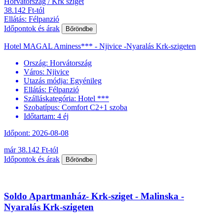
Horvátország / Krk sziget
38.142 Ft-tól
Ellátás: Félpanzió
Időpontok és árak
Bőröndbe
Hotel MAGAL Aminess*** - Njivice -Nyaralás Krk-szigeten
Ország:
Horvátország
Város:
Njivice
Utazás módja:
Egyénileg
Ellátás:
Félpanzió
Szálláskategória:
Hotel ***
Szobatípus:
Comfort C2+1 szoba
Időtartam:
4 éj
Időpont: 2026-08-08
már 38.142 Ft-tól
Időpontok és árak
Bőröndbe
Soldo Apartmanház- Krk-sziget - Malinska -
Nyaralás Krk-szigeten