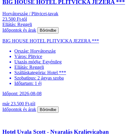
BIG HOUSE HOTEL PLITVICKA JEZERA ***
Horvátország / Plitvicei-tavak
23.500 Ft-tól
Ellátás: Reggeli
Időpontok és árak
Bőröndbe
BIG HOUSE HOTEL PLITVICKA JEZERA ***
Ország:
Horvátország
Város:
Plitvice
Utazás módja:
Egyénileg
Ellátás:
Reggeli
Szálláskategória:
Hotel ***
Szobatípus:
2 ágyas szoba
Időtartam:
1 éj
Időpont: 2026-08-08
már 23.500 Ft-tól
Időpontok és árak
Bőröndbe
Hotel Uvala Scott - Nyaralás Kraljevicaban