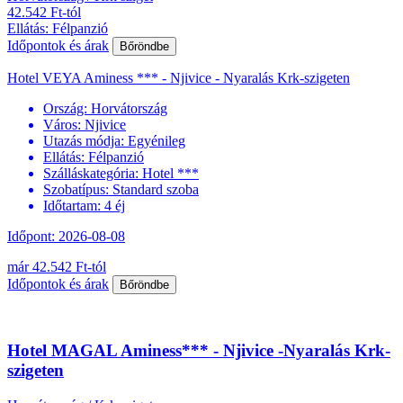
42.542 Ft-tól
Ellátás: Félpanzió
Időpontok és árak
Bőröndbe
Hotel VEYA Aminess *** - Njivice - Nyaralás Krk-szigeten
Ország:
Horvátország
Város:
Njivice
Utazás módja:
Egyénileg
Ellátás:
Félpanzió
Szálláskategória:
Hotel ***
Szobatípus:
Standard szoba
Időtartam:
4 éj
Időpont: 2026-08-08
már 42.542 Ft-tól
Időpontok és árak
Bőröndbe
Hotel MAGAL Aminess*** - Njivice -Nyaralás Krk-
szigeten