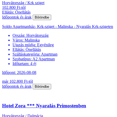
Horvátország / Krk sziget
102.800 Ft-tól
Ellátás: Önellátás
Időpontok és árak
Bőröndbe
Soldo Apartmanház- Krk-sziget - Malinska - Nyaralás Krk-szigeten
Ország:
Horvátország
Város:
Malinska
Utazás módja:
Egyénileg
Ellátás:
Önellátás
Szálláskategória:
Apartman
Szobatípus:
A2 Apartman
Időtartam:
4 éj
Időpont: 2026-08-08
már 102.800 Ft-tól
Időpontok és árak
Bőröndbe
Hotel Zora *** Nyaralás Primostenben
Horvátország / Dalmácia