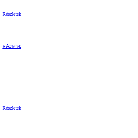
Egzotikus utak
Részletek
Olaszország 2026
Részletek
Dél-Európa
Bosznia-hercegovina - Bulgária - Ciprus - Görögország
- Horvátország - Málta
Montenegro - Olaszország - Portugália - Spanyolország -
Szerbia - Törökország
Részletek