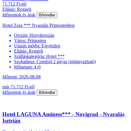
71.712 Ft-tól
Ellátás: Reggeli
Időpontok és árak
Bőröndbe
Hotel Zora *** Nyaralás Primostenben
Ország:
Horvátország
Város:
Primosten
Utazás módja:
Egyénileg
Ellátás:
Reggeli
Szálláskategória:
Hotel ***
Szobatípus:
Comfort 2 ágyas (pótágyazható)
Időtartam:
4 éj
Időpont: 2026-08-08
már 71.712 Ft-tól
Időpontok és árak
Bőröndbe
Hotel LAGUNA Aminess*** - Novigrad - Nyaralás
Isztrián