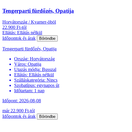
Tengerparti fürdőzés, Opatija
Horvátország / Kvarner-öböl
22.900 Ft-tól
Ellátás: Ellátás nélkül
Időpontok és árak
Bőröndbe
Tengerparti fürdőzés, Opatija
Ország:
Horvátország
Város:
Opatija
Utazás módja:
Busszal
Ellátás:
Ellátás nélkül
Szálláskategória:
Nincs
Szobatípus:
egynapos út
Időtartam:
1 nap
Időpont: 2026-08-08
már 22.900 Ft-tól
Időpontok és árak
Bőröndbe