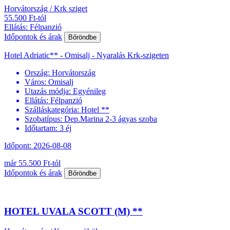
Horvátország / Krk sziget
55.500 Ft-tól
Ellátás: Félpanzió
Időpontok és árak
Bőröndbe
Hotel Adriatic** - Omisalj - Nyaralás Krk-szigeten
Ország:
Horvátország
Város:
Omisalj
Utazás módja:
Egyénileg
Ellátás:
Félpanzió
Szálláskategória:
Hotel **
Szobatípus:
Dep.Marina 2-3 ágyas szoba
Időtartam:
3 éj
Időpont: 2026-08-08
már 55.500 Ft-tól
Időpontok és árak
Bőröndbe
HOTEL UVALA SCOTT (M) **