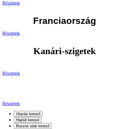
Részletek
Franciaország
Részletek
Kanári-szigetek
Részletek
Kanári-szigetek
Részletek
Utazás kereső
Hajóút kereső
Buszos utak kereső