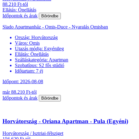
88.210 Ft-tól
Ellátás: Önellátás
Időpontok és árak
Bőröndbe
Slado Apartmanház - Omis-Duce - Nyaralás Omisban
Ország:
Horvátország
Város:
Omis
Utazás módja:
Egyénileg
Ellátás:
Önellátás
Szálláskategória:
Apartman
Szobatípus:
S2 fős stúdió
Időtartam:
7 éj
Időpont: 2026-08-08
már 88.210 Ft-tól
Időpontok és árak
Bőröndbe
Horvátország - Oriana Apartman - Pula (Egyéni)
Horvátország / Isztriai-félsziget
156.620 Ft-tól