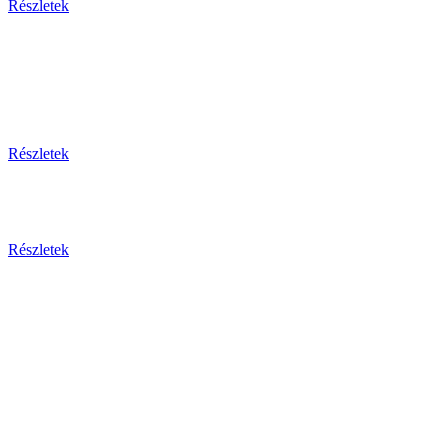
Részletek
Thaiföld, a mosolyok földje
csoportos körutazás és nyaralás repülővel
Részletek
Aktuális ajánlataink
Részletek
Csehország
Prága - Karlovy Vary ... és
még sok más érdekesség!