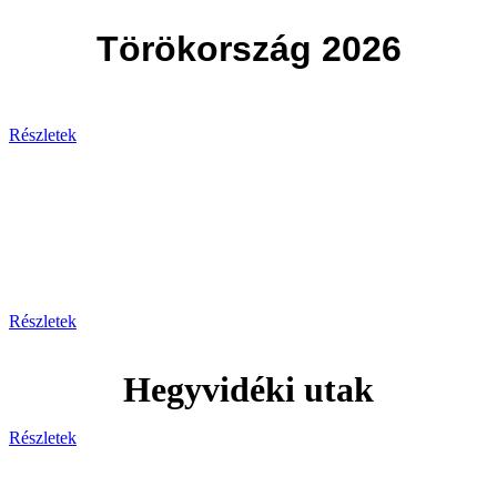
Törökország 2026
Részletek
Svájc
Egy hely, ahol minden pillanat
lélegzetelállító!
Részletek
Hegyvidéki utak
Részletek