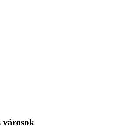
érdekesség!
s városok