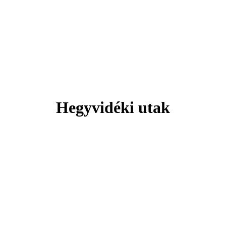
Svájc
 hely, ahol minden pillanat lélegzeteláll
Hegyvidéki utak
Tengerparti pihenés
Plitvicei-tavak