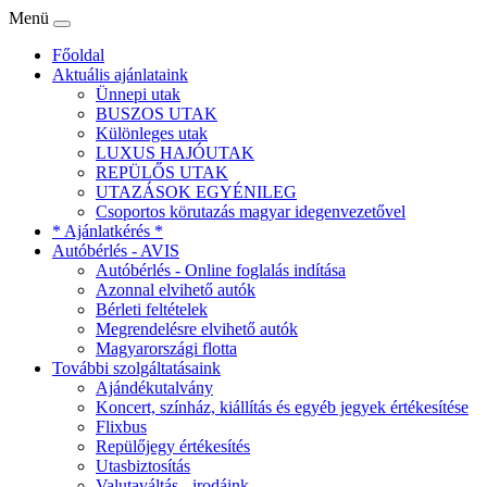
Menü
Főoldal
Aktuális ajánlataink
Ünnepi utak
BUSZOS UTAK
Különleges utak
LUXUS HAJÓUTAK
REPÜLŐS UTAK
UTAZÁSOK EGYÉNILEG
Csoportos körutazás magyar idegenvezetővel
* Ajánlatkérés *
Autóbérlés - AVIS
Autóbérlés - Online foglalás indítása
Azonnal elvihető autók
Bérleti feltételek
Megrendelésre elvihető autók
Magyarországi flotta
További szolgáltatásaink
Ajándékutalvány
Koncert, színház, kiállítás és egyéb jegyek értékesítése
Flixbus
Repülőjegy értékesítés
Utasbiztosítás
Valutaváltás - irodáink