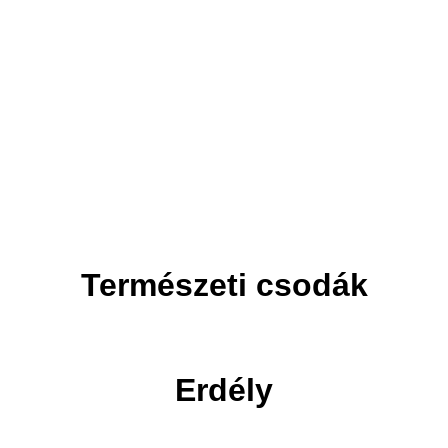
Adventi utak
Ünnepi utak
Természeti csodák
Erdély