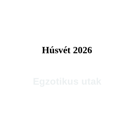
Tengerparti utak 2026
Húsvét 2026
Egzotikus utak
Thaiföld, a mosolyok földje
csoportos körutazás és nyaralás repülővel