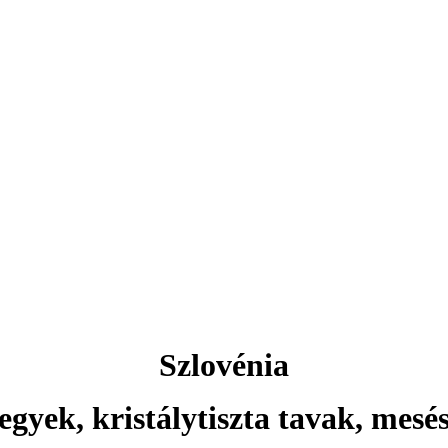
Aktuális ajánlataink
Csehország
rlovy Vary ... és még sok más 
Szlovénia
egyek, kristálytiszta tavak, mesé