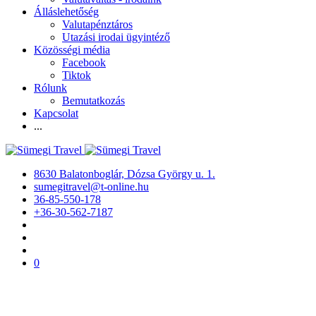
Álláslehetőség
Valutapénztáros
Utazási irodai ügyintéző
Közösségi média
Facebook
Tiktok
Rólunk
Bemutatkozás
Kapcsolat
...
8630 Balatonboglár, Dózsa György u. 1.
sumegitravel@t-online.hu
36-85-550-178
+36-30-562-7187
0