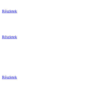
Részletek
Részletek
Bosznia-h
Montenegr
Részletek