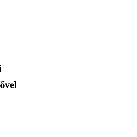
i
ővel