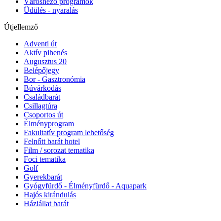
Városnéző programok
Üdülés - nyaralás
Útjellemző
Adventi út
Aktív pihenés
Augusztus 20
Belépőjegy
Bor - Gasztronómia
Búvárkodás
Családbarát
Csillagtúra
Csoportos út
Élményprogram
Fakultatív program lehetőség
Felnőtt barát hotel
Film / sorozat tematika
Foci tematika
Golf
Gyerekbarát
Gyógyfürdő - Élményfürdő - Aquapark
Hajós kirándulás
Háziállat barát