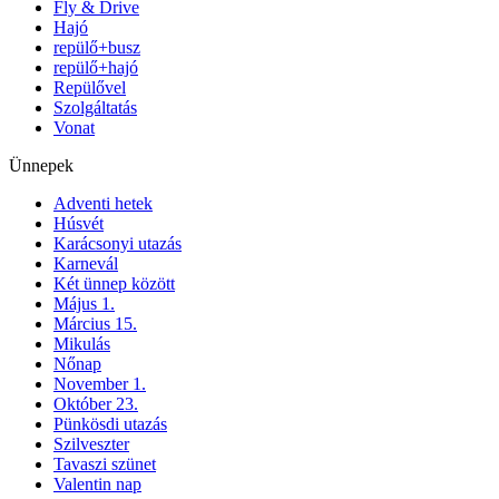
Fly & Drive
Hajó
repülő+busz
repülő+hajó
Repülővel
Szolgáltatás
Vonat
Ünnepek
Adventi hetek
Húsvét
Karácsonyi utazás
Karnevál
Két ünnep között
Május 1.
Március 15.
Mikulás
Nőnap
November 1.
Október 23.
Pünkösdi utazás
Szilveszter
Tavaszi szünet
Valentin nap