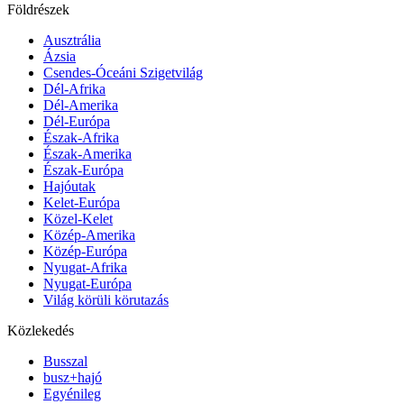
Földrészek
Ausztrália
Ázsia
Csendes-Óceáni Szigetvilág
Dél-Afrika
Dél-Amerika
Dél-Európa
Észak-Afrika
Észak-Amerika
Észak-Európa
Hajóutak
Kelet-Európa
Közel-Kelet
Közép-Amerika
Közép-Európa
Nyugat-Afrika
Nyugat-Európa
Világ körüli körutazás
Közlekedés
Busszal
busz+hajó
Egyénileg