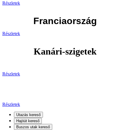
Részletek
Franciaország
Részletek
Kanári-szigetek
Részletek
Kanári-szigetek
Részletek
Utazás kereső
Hajóút kereső
Buszos utak kereső