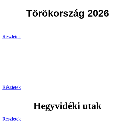
Törökország 2026
Részletek
Svájc
Egy hely, ahol minden pillanat
lélegzetelállító!
Részletek
Hegyvidéki utak
Részletek