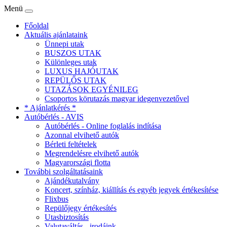
Menü
Főoldal
Aktuális ajánlataink
Ünnepi utak
BUSZOS UTAK
Különleges utak
LUXUS HAJÓUTAK
REPÜLŐS UTAK
UTAZÁSOK EGYÉNILEG
Csoportos körutazás magyar idegenvezetővel
* Ajánlatkérés *
Autóbérlés - AVIS
Autóbérlés - Online foglalás indítása
Azonnal elvihető autók
Bérleti feltételek
Megrendelésre elvihető autók
Magyarországi flotta
További szolgáltatásaink
Ajándékutalvány
Koncert, színház, kiállítás és egyéb jegyek értékesítése
Flixbus
Repülőjegy értékesítés
Utasbiztosítás
Valutaváltás - irodáink