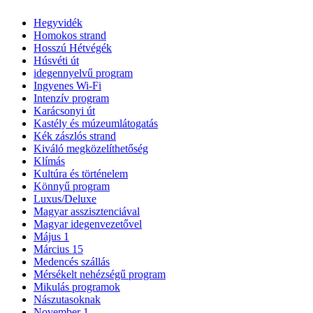
Hegyvidék
Homokos strand
Hosszú Hétvégék
Húsvéti út
idegennyelvű program
Ingyenes Wi-Fi
Intenzív program
Karácsonyi út
Kastély és múzeumlátogatás
Kék zászlós strand
Kiváló megközelíthetőség
Klímás
Kultúra és történelem
Könnyű program
Luxus/Deluxe
Magyar asszisztenciával
Magyar idegenvezetővel
Május 1
Március 15
Medencés szállás
Mérsékelt nehézségű program
Mikulás programok
Nászutasoknak
November 1