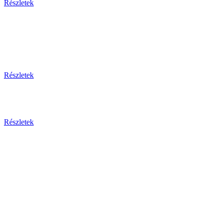
Részletek
Thaiföld, a mosolyok földje
csoportos körutazás és nyaralás repülővel
Részletek
Aktuális ajánlataink
Részletek
Csehország
Prága - Karlovy Vary ... és
még sok más érdekesség!