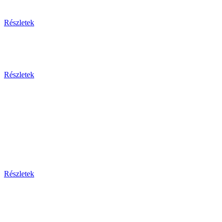
Egzotikus utak
Részletek
Olaszország 2026
Részletek
Dél-Európa
Bosznia-hercegovina - Bulgária - Ciprus - Görögország
- Horvátország - Málta
Montenegro - Olaszország - Portugália - Spanyolország -
Szerbia - Törökország
Részletek