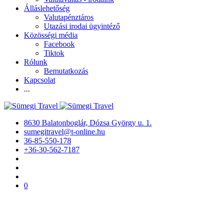
Álláslehetőség
Valutapénztáros
Utazási irodai ügyintéző
Közösségi média
Facebook
Tiktok
Rólunk
Bemutatkozás
Kapcsolat
...
8630 Balatonboglár, Dózsa György u. 1.
sumegitravel@t-online.hu
36-85-550-178
+36-30-562-7187
0