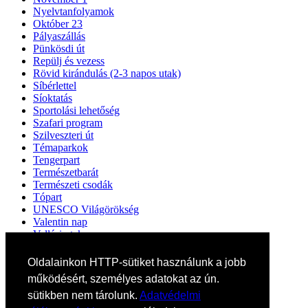
Nyelvtanfolyamok
Október 23
Pályaszállás
Pünkösdi út
Repülj és vezess
Rövid kirándulás (2-3 napos utak)
Síbérlettel
Síoktatás
Sportolási lehetőség
Szafari program
Szilveszteri út
Témaparkok
Tengerpart
Természetbarát
Természeti csodák
Tópart
UNESCO Világörökség
Valentin nap
Vallási utak
Városlátogatás
Városlátogatás egyénileg
Oldalainkon HTTP-sütiket használunk a jobb
Velencei karnevál
működésért, személyes adatokat az ún.
Vidéki felszállással
sütikben nem tárolunk.
Adatvédelmi
Wellness