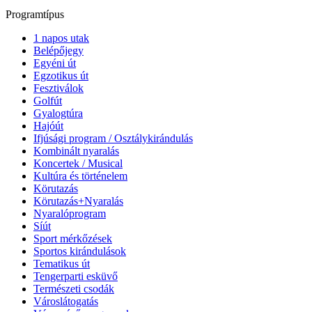
Programtípus
1 napos utak
Belépőjegy
Egyéni út
Egzotikus út
Fesztiválok
Golfút
Gyalogtúra
Hajóút
Ifjúsági program / Osztálykirándulás
Kombinált nyaralás
Koncertek / Musical
Kultúra és történelem
Körutazás
Körutazás+Nyaralás
Nyaralóprogram
Síút
Sport mérkőzések
Sportos kirándulások
Tematikus út
Tengerparti esküvő
Természeti csodák
Városlátogatás