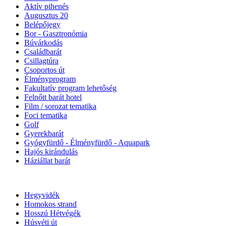
Aktív pihenés
Augusztus 20
Belépőjegy
Bor - Gasztronómia
Búvárkodás
Családbarát
Csillagtúra
Csoportos út
Élményprogram
Fakultatív program lehetőség
Felnőtt barát hotel
Film / sorozat tematika
Foci tematika
Golf
Gyerekbarát
Gyógyfürdő - Élményfürdő - Aquapark
Hajós kirándulás
Háziállat barát
Hegyvidék
Homokos strand
Hosszú Hétvégék
Húsvéti út