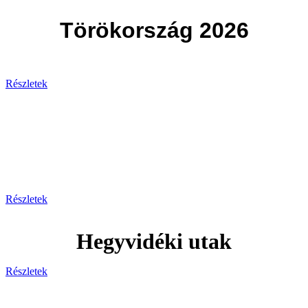
Törökország 2026
Részletek
Svájc
Egy hely, ahol minden pillanat
lélegzetelállító!
Részletek
Hegyvidéki utak
Részletek