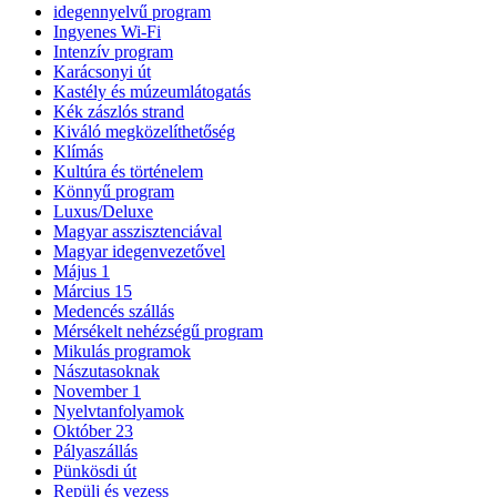
idegennyelvű program
Ingyenes Wi-Fi
Intenzív program
Karácsonyi út
Kastély és múzeumlátogatás
Kék zászlós strand
Kiváló megközelíthetőség
Klímás
Kultúra és történelem
Könnyű program
Luxus/Deluxe
Magyar asszisztenciával
Magyar idegenvezetővel
Május 1
Március 15
Medencés szállás
Mérsékelt nehézségű program
Mikulás programok
Nászutasoknak
November 1
Nyelvtanfolyamok
Október 23
Pályaszállás
Pünkösdi út
Repülj és vezess