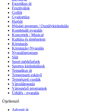
Egzotikus út
Fesztiválok
Golfút
Gyalogtúra
Hajóút
Ifjúsági program / Osztálykirándulás
Kombinált nyaralás
Koncertek / Musical
Kultúra és történelem
Körutazás
Körutazás+Nyaralás
Nyaralóprogram
Síút
Sport mérkőzések
Sportos kirándulások
Tematikus út
Tengerparti esküvő
Természeti csodák
Városlátogatás
Városnéző programok
Üdülés - nyaralás
Útjellemző
Adventi út