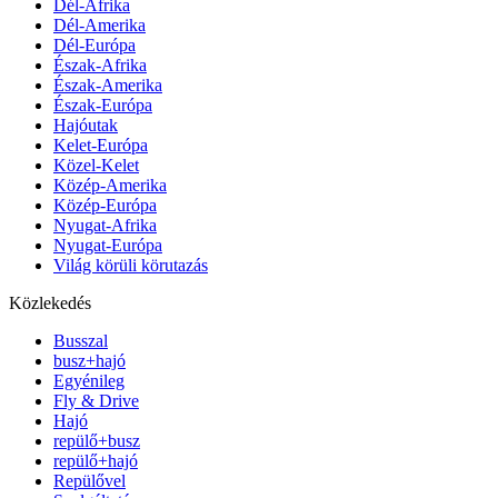
Dél-Afrika
Dél-Amerika
Dél-Európa
Észak-Afrika
Észak-Amerika
Észak-Európa
Hajóutak
Kelet-Európa
Közel-Kelet
Közép-Amerika
Közép-Európa
Nyugat-Afrika
Nyugat-Európa
Világ körüli körutazás
Közlekedés
Busszal
busz+hajó
Egyénileg
Fly & Drive
Hajó
repülő+busz
repülő+hajó
Repülővel