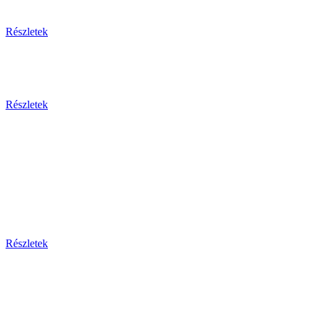
Egzotikus utak
Részletek
Olaszország 2026
Részletek
Dél-Európa
Bosznia-hercegovina - Bulgária - Ciprus - Görögország
- Horvátország - Málta
Montenegro - Olaszország - Portugália - Spanyolország -
Szerbia - Törökország
Részletek