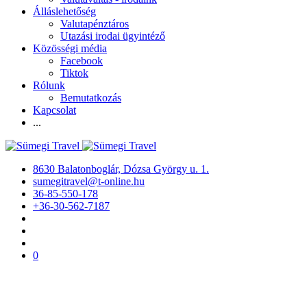
Álláslehetőség
Valutapénztáros
Utazási irodai ügyintéző
Közösségi média
Facebook
Tiktok
Rólunk
Bemutatkozás
Kapcsolat
...
8630 Balatonboglár, Dózsa György u. 1.
sumegitravel@t-online.hu
36-85-550-178
+36-30-562-7187
0