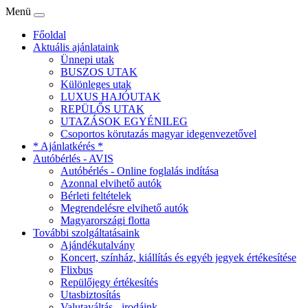
Menü
Főoldal
Aktuális ajánlataink
Ünnepi utak
BUSZOS UTAK
Különleges utak
LUXUS HAJÓUTAK
REPÜLŐS UTAK
UTAZÁSOK EGYÉNILEG
Csoportos körutazás magyar idegenvezetővel
* Ajánlatkérés *
Autóbérlés - AVIS
Autóbérlés - Online foglalás indítása
Azonnal elvihető autók
Bérleti feltételek
Megrendelésre elvihető autók
Magyarországi flotta
További szolgáltatásaink
Ajándékutalvány
Koncert, színház, kiállítás és egyéb jegyek értékesítése
Flixbus
Repülőjegy értékesítés
Utasbiztosítás
Valutaváltás - irodáink