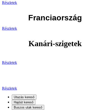
Részletek
Franciaország
Részletek
Kanári-szigetek
Részletek
Kanári-szigetek
Részletek
Utazás kereső
Hajóút kereső
Buszos utak kereső