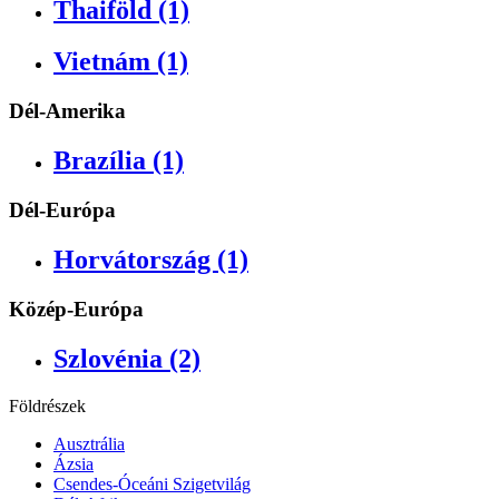
Thaiföld (1)
Vietnám (1)
Dél-Amerika
Brazília (1)
Dél-Európa
Horvátország (1)
Közép-Európa
Szlovénia (2)
Földrészek
Ausztrália
Ázsia
Csendes-Óceáni Szigetvilág