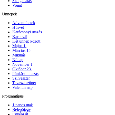
Szolgáltatás
Vonat
Ünnepek
Adventi hetek
Húsvét
Karácsonyi utazás
Karnevál
Két ünnep között
Május 1.
Március 15.
Mikulás
Nőnap
November 1.
Október 23.
Pünkösdi utazás
Szilveszter
Tavaszi szünet
Valentin nap
Programtípus
1 napos utak
Belépőjegy
Egyéni út