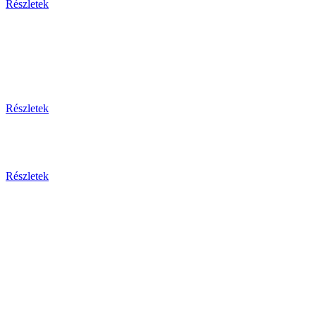
Részletek
Thaiföld, a mosolyok földje
csoportos körutazás és nyaralás repülővel
Részletek
Aktuális ajánlataink
Részletek
Csehország
Prága - Karlovy Vary ... és
még sok más érdekesség!