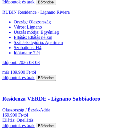
Időpontok és árak
Bőröndbe
RUBIN Residence - Lignano Riviera
Ország:
Olaszország
Város:
Lignano
Utazás módja:
Egyénileg
Ellátás:
Ellátás nélkül
Szálláskategória:
Apartman
Szobatípus:
H4
Időtartam:
7 éj
Időpont: 2026-08-08
már 189.900 Ft-tól
Időpontok és árak
Bőröndbe
Residenza VERDE - Lignano Sabbiadoro
Olaszország / Észak-Adria
169.900 Ft-tól
Ellátás: Önellátás
Időpontok és árak
Bőröndbe