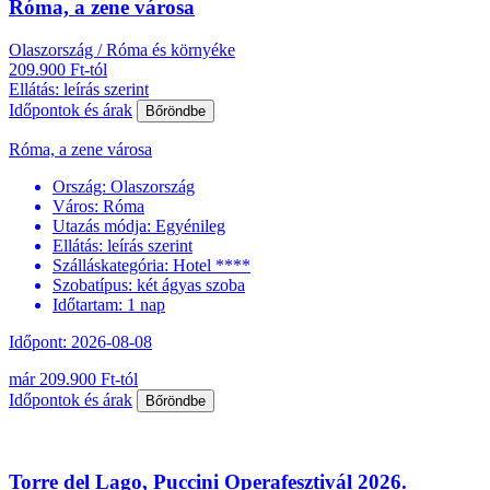
Róma, a zene városa
Olaszország / Róma és környéke
209.900 Ft-tól
Ellátás: leírás szerint
Időpontok és árak
Bőröndbe
Róma, a zene városa
Ország:
Olaszország
Város:
Róma
Utazás módja:
Egyénileg
Ellátás:
leírás szerint
Szálláskategória:
Hotel ****
Szobatípus:
két ágyas szoba
Időtartam:
1 nap
Időpont: 2026-08-08
már 209.900 Ft-tól
Időpontok és árak
Bőröndbe
Torre del Lago, Puccini Operafesztivál 2026.