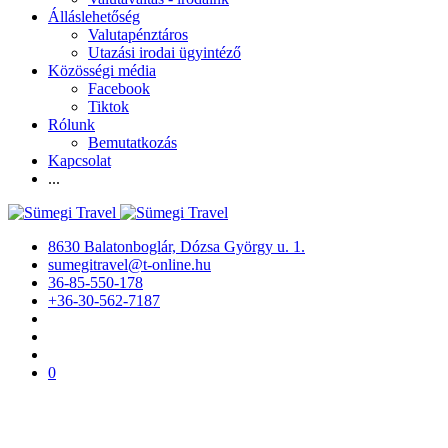
Álláslehetőség
Valutapénztáros
Utazási irodai ügyintéző
Közösségi média
Facebook
Tiktok
Rólunk
Bemutatkozás
Kapcsolat
...
8630 Balatonboglár, Dózsa György u. 1.
sumegitravel@t-online.hu
36-85-550-178
+36-30-562-7187
0