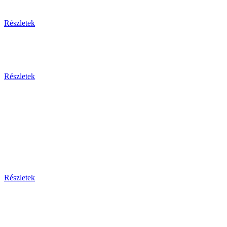
Egzotikus utak
Részletek
Olaszország 2026
Részletek
Dél-Európa
Bosznia-hercegovina - Bulgária - Ciprus - Görögország
- Horvátország - Málta
Montenegro - Olaszország - Portugália - Spanyolország -
Szerbia - Törökország
Részletek