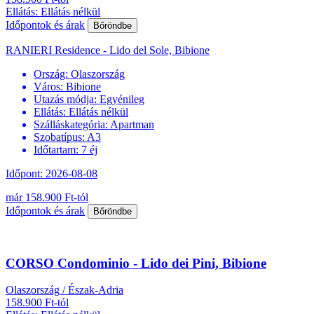
Ellátás: Ellátás nélkül
Időpontok és árak
Bőröndbe
RANIERI Residence - Lido del Sole, Bibione
Ország:
Olaszország
Város:
Bibione
Utazás módja:
Egyénileg
Ellátás:
Ellátás nélkül
Szálláskategória:
Apartman
Szobatípus:
A3
Időtartam:
7 éj
Időpont: 2026-08-08
már 158.900 Ft-tól
Időpontok és árak
Bőröndbe
CORSO Condominio - Lido dei Pini, Bibione
Olaszország / Észak-Adria
158.900 Ft-tól