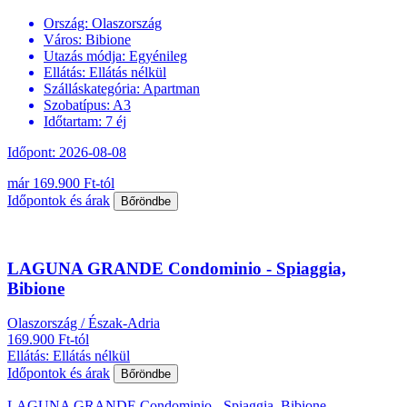
Ország:
Olaszország
Város:
Bibione
Utazás módja:
Egyénileg
Ellátás:
Ellátás nélkül
Szálláskategória:
Apartman
Szobatípus:
A3
Időtartam:
7 éj
Időpont: 2026-08-08
már 169.900 Ft-tól
Időpontok és árak
Bőröndbe
LAGUNA GRANDE Condominio - Spiaggia,
Bibione
Olaszország / Észak-Adria
169.900 Ft-tól
Ellátás: Ellátás nélkül
Időpontok és árak
Bőröndbe
LAGUNA GRANDE Condominio - Spiaggia, Bibione