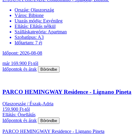
Ország:
Olaszország
Város:
Bibione
Utazás módja:
Egyénileg
Ellátás:
Ellátás nélkül
Szálláskategória:
Apartman
Szobatípus:
A3
Időtartam:
7 éj
Időpont: 2026-08-08
már 169.900 Ft-tól
Időpontok és árak
Bőröndbe
PARCO HEMINGWAY Residence - Lignano Pineta
Olaszország / Észak-Adria
159.900 Ft-tól
Ellátás: Önellátás
Időpontok és árak
Bőröndbe
PARCO HEMINGWAY Residence - Lignano Pineta