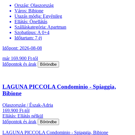
Ország:
Olaszország
Város:
Bibione
Utazás módja:
Egyénileg
Ellátás:
Önellátás
Szálláskategória:
Apartman
Szobatípus:
A 0+4
Időtartam:
7 éj
Időpont: 2026-08-08
már 169.900 Ft-tól
Időpontok és árak
Bőröndbe
LAGUNA PICCOLA Condominio - Spiaggia,
Bibione
Olaszország / Észak-Adria
169.900 Ft-tól
Ellátás: Ellátás nélkül
Időpontok és árak
Bőröndbe
LAGUNA PICCOLA Condominio - Spiaggia, Bibione