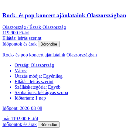
Rock- és pop koncert ajánlataink Olaszországban
Olaszország / Észak-Olaszország
119.900 Ft-tól
Ellátás: leírás szerint
Időpontok és árak
Bőröndbe
Rock- és pop koncert ajánlataink Olaszországban
Ország:
Olaszország
Város:
Utazás módja:
Egyénileg
Ellátás:
leírás szerint
Szálláskategória:
Egyéb
Szobatípus:
két ágyas szoba
Időtartam:
1 nap
Időpont: 2026-08-08
már 119.900 Ft-tól
Időpontok és árak
Bőröndbe