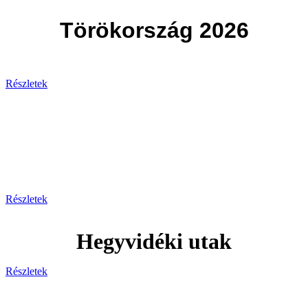
Törökország 2026
Részletek
Svájc
Egy hely, ahol minden pillanat
lélegzetelállító!
Részletek
Hegyvidéki utak
Részletek