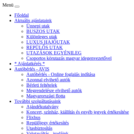
Menü
Főoldal
Aktuális ajánlataink
Ünnepi utak
BUSZOS UTAK
Különleges utak
LUXUS HAJÓUTAK
REPÜLŐS UTAK
UTAZÁSOK EGYÉNILEG
Csoportos körutazás magyar idegenvezetővel
* Ajánlatkérés *
Autóbérlés - AVIS
Autóbérlés - Online foglalás indítása
Azonnal elvihető autók
Bérleti feltételek
Megrendelésre elvihető autók
Magyarországi flotta
További szolgáltatásaink
Ajándékutalvány
Koncert, színház, kiállítás és egyéb jegyek értékesítése
Flixbus
Repülőjegy értékesítés
Utasbiztosítás
Valutaváltás - irodáink