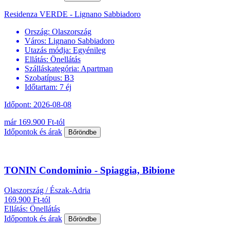
Residenza VERDE - Lignano Sabbiadoro
Ország:
Olaszország
Város:
Lignano Sabbiadoro
Utazás módja:
Egyénileg
Ellátás:
Önellátás
Szálláskategória:
Apartman
Szobatípus:
B3
Időtartam:
7 éj
Időpont: 2026-08-08
már 169.900 Ft-tól
Időpontok és árak
Bőröndbe
TONIN Condominio - Spiaggia, Bibione
Olaszország / Észak-Adria
169.900 Ft-tól
Ellátás: Önellátás
Időpontok és árak
Bőröndbe