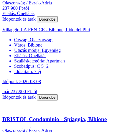
Olaszország / Észak-Adria
237.900 Ft-tól
Ellátás: Önellátás
Időpontok és árak
Bőröndbe
Villaggio LA FENICE - Bibione, Lido dei Pini
Ország:
Olaszország
Város:
Bibione
Utazás módja:
Egyénileg
Ellátás:
Önellátás
Szálláskategória:
Apartman
Szobatípus:
C 5+2
Időtartam:
7 éj
Időpont: 2026-08-08
már 237.900 Ft-tól
Időpontok és árak
Bőröndbe
BRISTOL Condominio - Spiaggia, Bibione
Olaszország / Észak-Adria