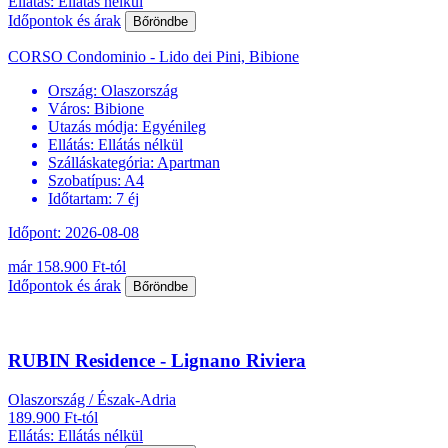
Ellátás: Ellátás nélkül
Időpontok és árak
Bőröndbe
CORSO Condominio - Lido dei Pini, Bibione
Ország:
Olaszország
Város:
Bibione
Utazás módja:
Egyénileg
Ellátás:
Ellátás nélkül
Szálláskategória:
Apartman
Szobatípus:
A4
Időtartam:
7 éj
Időpont: 2026-08-08
már 158.900 Ft-tól
Időpontok és árak
Bőröndbe
RUBIN Residence - Lignano Riviera
Olaszország / Észak-Adria
189.900 Ft-tól
Ellátás: Ellátás nélkül