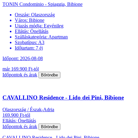
TONIN Condominio - Spiaggia, Bibione
Ország:
Olaszország
Város:
Bibione
Utazás módja:
Egyénileg
Ellátás:
Önellátás
Szálláskategória:
Apartman
Szobatípus:
A3
Időtartam:
7 éj
Időpont: 2026-08-08
már 169.900 Ft-tól
Időpontok és árak
Bőröndbe
CAVALLINO Residence - Lido dei Pini, Bibione
Olaszország / Észak-Adria
169.900 Ft-tól
Ellátás: Önellátás
Időpontok és árak
Bőröndbe
CAVALLINO Residence - Lido dei Pini, Bibione