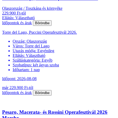
Olaszország / Toszkána és környéke
229.900 Ft-tól
Ellátás: Választható
Időpontok és árak
Bőröndbe
Torre del Lago, Puccini Operafesztivál 2026.
Ország:
Olaszország
Város:
Torre del Lago
Utazás módja:
Egyénileg
Ellátás:
Választható
Szálláskategória:
Egyéb
Szobatípus:
két ágyas szoba
Időtartam:
1 nap
Időpont: 2026-08-08
már 229.900 Ft-tól
Időpontok és árak
Bőröndbe
Pesaro, Macerata- és Rossini Operafesztivál 2026
Marche