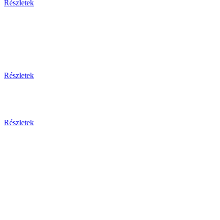
Részletek
Thaiföld, a mosolyok földje
csoportos körutazás és nyaralás repülővel
Részletek
Aktuális ajánlataink
Részletek
Csehország
Prága - Karlovy Vary ... és
még sok más érdekesség!