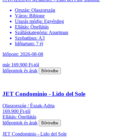
Ország:
Olaszország
Város:
Bibione
Utazás módja:
Egyénileg
Ellátás:
Önellátás
Szálláskategória:
Apartman
Szobatípus:
A3
Időtartam:
7 éj
Időpont: 2026-08-08
már 169.900 Ft-tól
Időpontok és árak
Bőröndbe
JET Condominio - Lido del Sole
Olaszország / Észak-Adria
169.900 Ft-tól
Ellátás: Önellátás
Időpontok és árak
Bőröndbe
JET Condominio - Lido del Sole