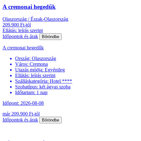
A cremonai hegedűk
Olaszország / Észak-Olaszország
209.900 Ft-tól
Ellátás: leírás szerint
Időpontok és árak
Bőröndbe
A cremonai hegedűk
Ország:
Olaszország
Város:
Cremona
Utazás módja:
Egyénileg
Ellátás:
leírás szerint
Szálláskategória:
Hotel ****
Szobatípus:
két ágyas szoba
Időtartam:
1 nap
Időpont: 2026-08-08
már 209.900 Ft-tól
Időpontok és árak
Bőröndbe