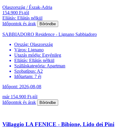
Olaszország / Észak-Adria
154.900 Ft-tól
Ellátás: Ellátás nélkül
Időpontok és árak
Bőröndbe
SABBIADORO Residence - Lignano Sabbiadoro
Ország:
Olaszország
Város:
Lignano
Utazás módja:
Egyénileg
Ellátás:
Ellátás nélkül
Szálláskategória:
Apartman
Szobatípus:
A2
Időtartam:
7 éj
Időpont: 2026-08-08
már 154.900 Ft-tól
Időpontok és árak
Bőröndbe
Villaggio LA FENICE - Bibione, Lido dei Pini