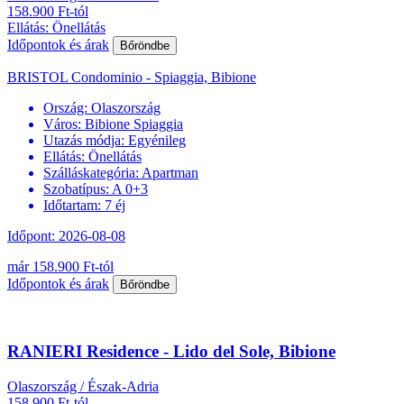
158.900 Ft-tól
Ellátás: Önellátás
Időpontok és árak
Bőröndbe
BRISTOL Condominio - Spiaggia, Bibione
Ország:
Olaszország
Város:
Bibione Spiaggia
Utazás módja:
Egyénileg
Ellátás:
Önellátás
Szálláskategória:
Apartman
Szobatípus:
A 0+3
Időtartam:
7 éj
Időpont: 2026-08-08
már 158.900 Ft-tól
Időpontok és árak
Bőröndbe
RANIERI Residence - Lido del Sole, Bibione
Olaszország / Észak-Adria
158.900 Ft-tól