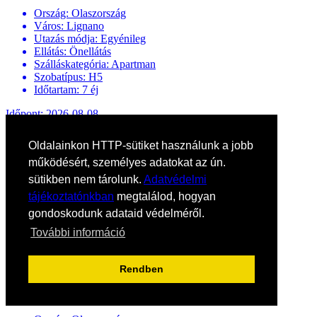
Ország:
Olaszország
Város:
Lignano
Utazás módja:
Egyénileg
Ellátás:
Önellátás
Szálláskategória:
Apartman
Szobatípus:
H5
Időtartam:
7 éj
Időpont: 2026-08-08
már 159.900 Ft-tól
Oldalainkon HTTP-sütiket használunk a jobb
Időpontok és árak
Bőröndbe
működésért, személyes adatokat az ún.
sütikben nem tárolunk.
Adatvédelmi
tájékoztatónkban
megtalálod, hogyan
MONACO Condominio - Spiaggia, Bibione
gondoskodunk adataid védelméről.
Olaszország / Észak-Adria
További információ
176.900 Ft-tól
Ellátás: Ellátás nélkül
Rendben
Időpontok és árak
Bőröndbe
MONACO Condominio - Spiaggia, Bibione