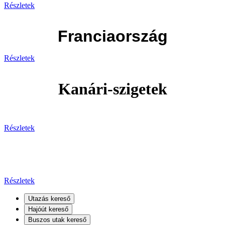
Részletek
Franciaország
Részletek
Kanári-szigetek
Részletek
Kanári-szigetek
Részletek
Utazás kereső
Hajóút kereső
Buszos utak kereső