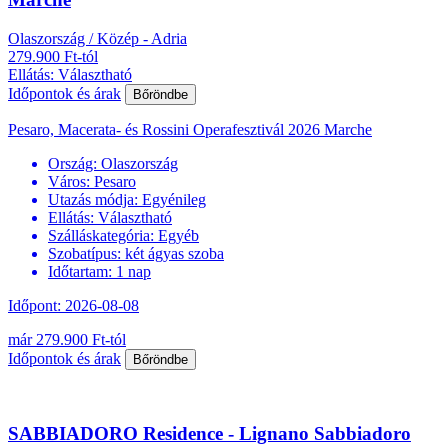
Olaszország / Közép - Adria
279.900 Ft-tól
Ellátás: Választható
Időpontok és árak
Bőröndbe
Pesaro, Macerata- és Rossini Operafesztivál 2026 Marche
Ország:
Olaszország
Város:
Pesaro
Utazás módja:
Egyénileg
Ellátás:
Választható
Szálláskategória:
Egyéb
Szobatípus:
két ágyas szoba
Időtartam:
1 nap
Időpont: 2026-08-08
már 279.900 Ft-tól
Időpontok és árak
Bőröndbe
SABBIADORO Residence - Lignano Sabbiadoro