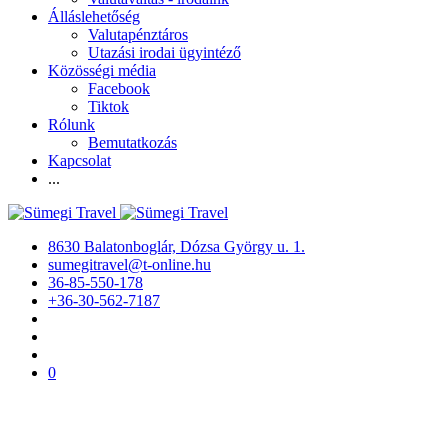
Álláslehetőség
Valutapénztáros
Utazási irodai ügyintéző
Közösségi média
Facebook
Tiktok
Rólunk
Bemutatkozás
Kapcsolat
...
8630 Balatonboglár, Dózsa György u. 1.
sumegitravel@t-online.hu
36-85-550-178
+36-30-562-7187
0