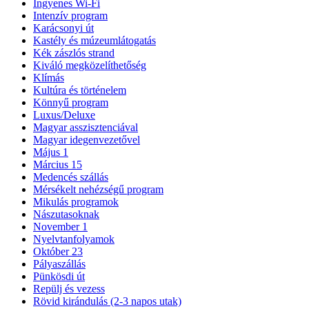
Ingyenes Wi-Fi
Intenzív program
Karácsonyi út
Kastély és múzeumlátogatás
Kék zászlós strand
Kiváló megközelíthetőség
Klímás
Kultúra és történelem
Könnyű program
Luxus/Deluxe
Magyar asszisztenciával
Magyar idegenvezetővel
Május 1
Március 15
Medencés szállás
Mérsékelt nehézségű program
Mikulás programok
Nászutasoknak
November 1
Nyelvtanfolyamok
Október 23
Pályaszállás
Pünkösdi út
Repülj és vezess
Rövid kirándulás (2-3 napos utak)