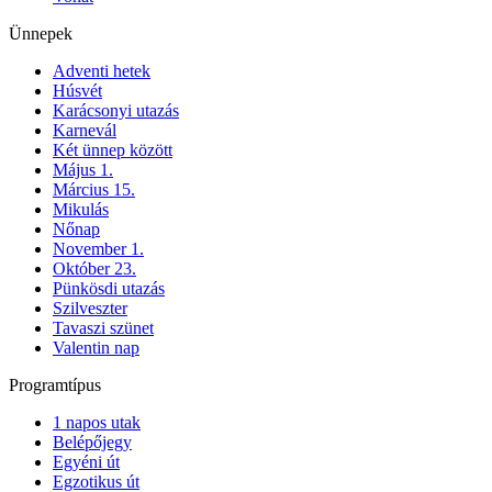
Ünnepek
Adventi hetek
Húsvét
Karácsonyi utazás
Karnevál
Két ünnep között
Május 1.
Március 15.
Mikulás
Nőnap
November 1.
Október 23.
Pünkösdi utazás
Szilveszter
Tavaszi szünet
Valentin nap
Programtípus
1 napos utak
Belépőjegy
Egyéni út
Egzotikus út