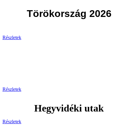
Törökország 2026
Részletek
Svájc
Egy hely, ahol minden pillanat
lélegzetelállító!
Részletek
Hegyvidéki utak
Részletek