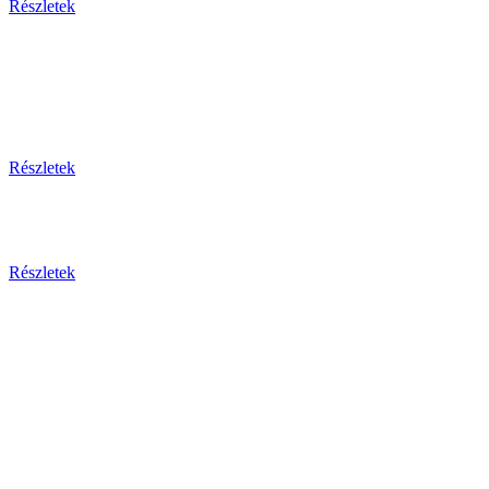
Részletek
Thaiföld, a mosolyok földje
csoportos körutazás és nyaralás repülővel
Részletek
Aktuális ajánlataink
Részletek
Csehország
Prága - Karlovy Vary ... és
még sok más érdekesség!