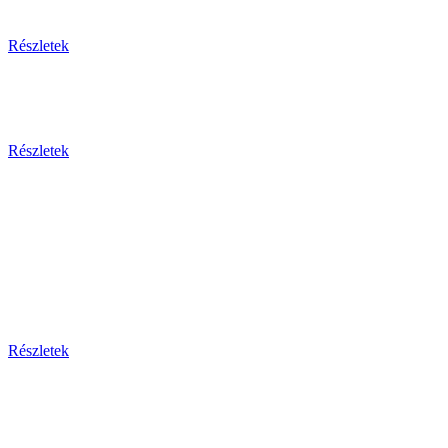
Egzotikus utak
Részletek
Olaszország 2026
Részletek
Dél-Európa
Bosznia-hercegovina - Bulgária - Ciprus - Görögország
- Horvátország - Málta
Montenegro - Olaszország - Portugália - Spanyolország -
Szerbia - Törökország
Részletek