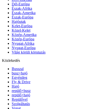
Dél-Európa
Észak-Afrika
Észak-Amerika
Észak-Európa
Hajóutak
Kelet-Európa
Közel-Kelet
Közép-Amerika
Közép-Európa
Nyugat-Afrika
Nyugat-Európa
Világ körüli körutazás
Közlekedés
Busszal
busz+hajó
Egyénileg
Fly & Drive
Hajó
repülő+busz
repülő+hajó
Repülővel
Szolgáltatás
Vonat