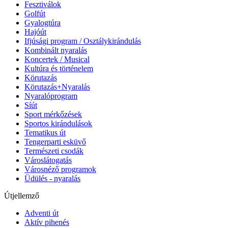
Fesztiválok
Golfút
Gyalogtúra
Hajóút
Ifjúsági program / Osztálykirándulás
Kombinált nyaralás
Koncertek / Musical
Kultúra és történelem
Körutazás
Körutazás+Nyaralás
Nyaralóprogram
Síút
Sport mérkőzések
Sportos kirándulások
Tematikus út
Tengerparti esküvő
Természeti csodák
Városlátogatás
Városnéző programok
Üdülés - nyaralás
Útjellemző
Adventi út
Aktív pihenés