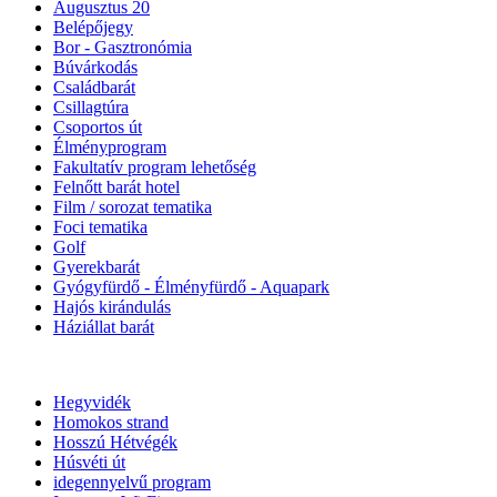
Augusztus 20
Belépőjegy
Bor - Gasztronómia
Búvárkodás
Családbarát
Csillagtúra
Csoportos út
Élményprogram
Fakultatív program lehetőség
Felnőtt barát hotel
Film / sorozat tematika
Foci tematika
Golf
Gyerekbarát
Gyógyfürdő - Élményfürdő - Aquapark
Hajós kirándulás
Háziállat barát
Hegyvidék
Homokos strand
Hosszú Hétvégék
Húsvéti út
idegennyelvű program