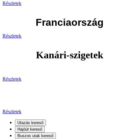
Részletek
Franciaország
Részletek
Kanári-szigetek
Részletek
Kanári-szigetek
Részletek
Utazás kereső
Hajóút kereső
Buszos utak kereső