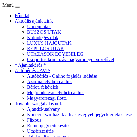
Menü
Főoldal
Aktuális ajánlataink
Ünnepi utak
BUSZOS UTAK
Különleges utak
LUXUS HAJÓUTAK
REPÜLŐS UTAK
UTAZÁSOK EGYÉNILEG
Csoportos körutazás magyar idegenvezetővel
* Ajánlatkérés *
Autóbérlés - AVIS
Autóbérlés - Online foglalás indítása
Azonnal elvihető autók
Bérleti feltételek
Megrendelésre elvihető autók
Magyarországi flotta
További szolgáltatásaink
Ajándékutalvány
Koncert, színház, kiállítás és egyéb jegyek értékesítése
Flixbus
Repülőjegy értékesítés
Utasbiztosítás
Valutaváltás - irodáink