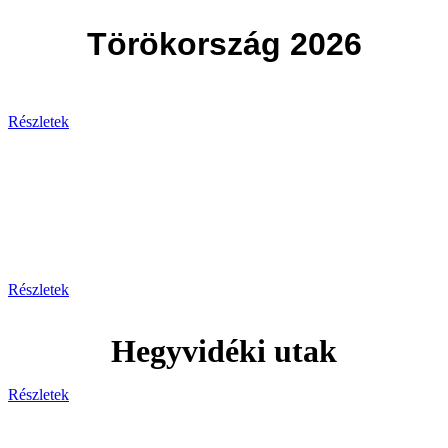
Törökország 2026
Részletek
Svájc
Egy hely, ahol minden pillanat
lélegzetelállító!
Részletek
Hegyvidéki utak
Részletek