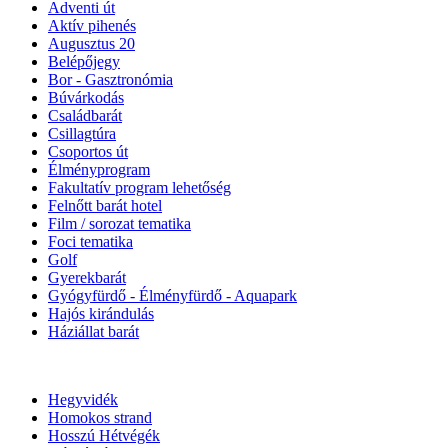
Adventi út
Aktív pihenés
Augusztus 20
Belépőjegy
Bor - Gasztronómia
Búvárkodás
Családbarát
Csillagtúra
Csoportos út
Élményprogram
Fakultatív program lehetőség
Felnőtt barát hotel
Film / sorozat tematika
Foci tematika
Golf
Gyerekbarát
Gyógyfürdő - Élményfürdő - Aquapark
Hajós kirándulás
Háziállat barát
Hegyvidék
Homokos strand
Hosszú Hétvégék