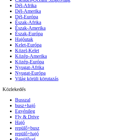
Dél-Afrika
Dél-Amerika
Dél-Európa
Észak-Afrika
Észak-Amerika
Észak-Európa
Hajóutak
Kelet-Európa
Közel-Kelet
Közép-Amerika
Közép-Európa
Nyugat-Afrika
Nyugat-Európa
Világ körüli körutazás
Közlekedés
Busszal
busz+hajó
Egyénileg
Fly & Drive
Hajó
repülő+busz
repülő+hajó
Repülővel