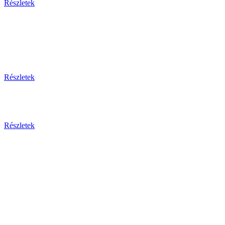
Részletek
Thaiföld, a mosolyok földje
csoportos körutazás és nyaralás repülővel
Részletek
Aktuális ajánlataink
Részletek
Csehország
Prága - Karlovy Vary ... és
még sok más érdekesség!