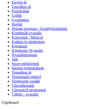
Egyéni út
Egzotikus út
Fesztiválok
Golfút
Gyalogtúra
Hajóút
Ifjúsági program / Osztálykirándulás
Kombinált nyaralás
Koncertek / Musical
Kultúra és történelem
Körutazás
Körutazás+Nyaralás
Nyaralóprogram
Síút
Sport mérkőzések
Sportos kirándulások
Tematikus út
Tengerparti esküvő
Természeti csodák
Városlátogatás
Városnéző programok
Üdülés - nyaralás
Útjellemző