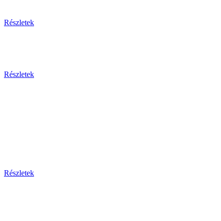
Egzotikus utak
Részletek
Olaszország 2026
Részletek
Dél-Európa
Bosznia-hercegovina - Bulgária - Ciprus - Görögország
- Horvátország - Málta
Montenegro - Olaszország - Portugália - Spanyolország -
Szerbia - Törökország
Részletek