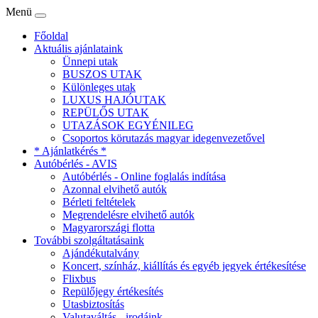
Menü
Főoldal
Aktuális ajánlataink
Ünnepi utak
BUSZOS UTAK
Különleges utak
LUXUS HAJÓUTAK
REPÜLŐS UTAK
UTAZÁSOK EGYÉNILEG
Csoportos körutazás magyar idegenvezetővel
* Ajánlatkérés *
Autóbérlés - AVIS
Autóbérlés - Online foglalás indítása
Azonnal elvihető autók
Bérleti feltételek
Megrendelésre elvihető autók
Magyarországi flotta
További szolgáltatásaink
Ajándékutalvány
Koncert, színház, kiállítás és egyéb jegyek értékesítése
Flixbus
Repülőjegy értékesítés
Utasbiztosítás
Valutaváltás - irodáink