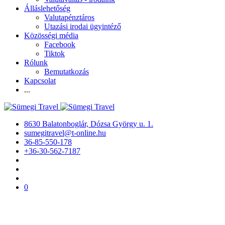
Álláslehetőség
Valutapénztáros
Utazási irodai ügyintéző
Közösségi média
Facebook
Tiktok
Rólunk
Bemutatkozás
Kapcsolat
...
8630 Balatonboglár, Dózsa György u. 1.
sumegitravel@t-online.hu
36-85-550-178
+36-30-562-7187
0