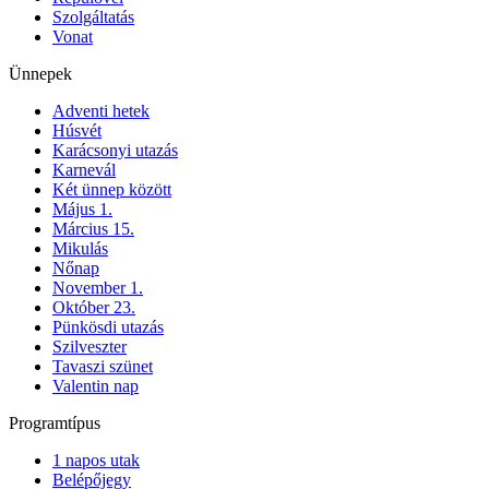
Szolgáltatás
Vonat
Ünnepek
Adventi hetek
Húsvét
Karácsonyi utazás
Karnevál
Két ünnep között
Május 1.
Március 15.
Mikulás
Nőnap
November 1.
Október 23.
Pünkösdi utazás
Szilveszter
Tavaszi szünet
Valentin nap
Programtípus
1 napos utak
Belépőjegy