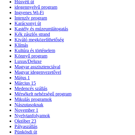
Húsvéti út
idegennyelvű program
Ingyenes Wi-Fi
Intenzív program
Karácsonyi út
Kastély és múzeumlátogatás
Kék zászlós strand
Kiváló megközelíthetőség
Klímás
Kultúra és történelem
Könnyű program
Luxus/Deluxe
Magyar asszisztenciával
Magyar idegenvezetővel
Május 1
Március 15
Medencés szállás
Mérsékelt nehézségű program
Mikulás programok
Nászutasoknak
November 1
Nyelvtanfolyamok
Október 23
Pályaszállás
Pünkösdi út