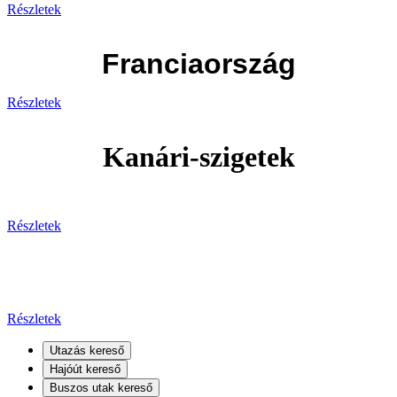
Részletek
Franciaország
Részletek
Kanári-szigetek
Részletek
Kanári-szigetek
Részletek
Utazás kereső
Hajóút kereső
Buszos utak kereső