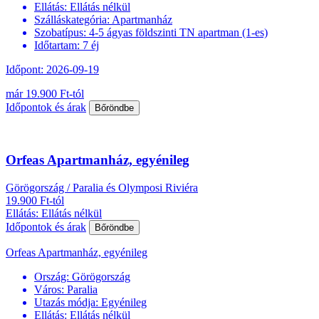
Ellátás:
Ellátás nélkül
Szálláskategória:
Apartmanház
Szobatípus:
4-5 ágyas földszinti TN apartman (1-es)
Időtartam:
7 éj
Időpont: 2026-09-19
már 19.900 Ft-tól
Időpontok és árak
Bőröndbe
Orfeas Apartmanház, egyénileg
Görögország / Paralia és Olymposi Riviéra
19.900 Ft-tól
Ellátás: Ellátás nélkül
Időpontok és árak
Bőröndbe
Orfeas Apartmanház, egyénileg
Ország:
Görögország
Város:
Paralia
Utazás módja:
Egyénileg
Ellátás:
Ellátás nélkül