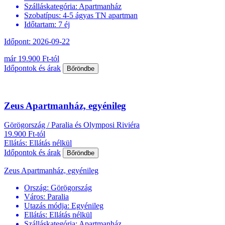
Szálláskategória:
Apartmanház
Szobatípus:
4-5 ágyas TN apartman
Időtartam:
7 éj
Időpont: 2026-09-22
már 19.900 Ft-tól
Időpontok és árak
Bőröndbe
Zeus Apartmanház, egyénileg
Görögország / Paralia és Olymposi Riviéra
19.900 Ft-tól
Ellátás: Ellátás nélkül
Időpontok és árak
Bőröndbe
Zeus Apartmanház, egyénileg
Ország:
Görögország
Város:
Paralia
Utazás módja:
Egyénileg
Ellátás:
Ellátás nélkül
Szálláskategória:
Apartmanház