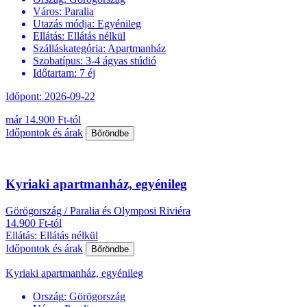
Város:
Paralia
Utazás módja:
Egyénileg
Ellátás:
Ellátás nélkül
Szálláskategória:
Apartmanház
Szobatípus:
3-4 ágyas stúdió
Időtartam:
7 éj
Időpont: 2026-09-22
már 14.900 Ft-tól
Időpontok és árak
Bőröndbe
Kyriaki apartmanház, egyénileg
Görögország / Paralia és Olymposi Riviéra
14.900 Ft-tól
Ellátás: Ellátás nélkül
Időpontok és árak
Bőröndbe
Kyriaki apartmanház, egyénileg
Ország:
Görögország