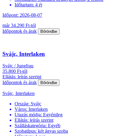
Időtartam:
4 éj
Időpont: 2026-08-07
már 34.290 Ft-tól
Időpontok és árak
Bőröndbe
Svájc, Interlaken
Svájc / Jungfrau
35.800 Ft-tól
Ellátás: leírás szerint
Időpontok és árak
Bőröndbe
Svájc, Interlaken
Ország:
Svájc
Város:
Interlaken
Utazás módja:
Egyénileg
Ellátás:
leírás szerint
Szálláskategória:
Egyéb
Szobatípus:
két ágyas szoba