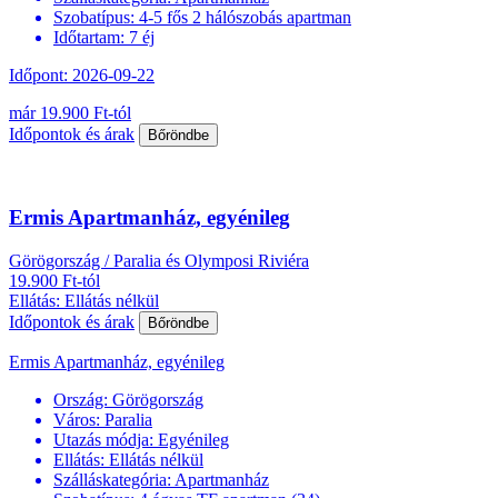
Szobatípus:
4-5 fős 2 hálószobás apartman
Időtartam:
7 éj
Időpont: 2026-09-22
már 19.900 Ft-tól
Időpontok és árak
Bőröndbe
Ermis Apartmanház, egyénileg
Görögország / Paralia és Olymposi Riviéra
19.900 Ft-tól
Ellátás: Ellátás nélkül
Időpontok és árak
Bőröndbe
Ermis Apartmanház, egyénileg
Ország:
Görögország
Város:
Paralia
Utazás módja:
Egyénileg
Ellátás:
Ellátás nélkül
Szálláskategória:
Apartmanház