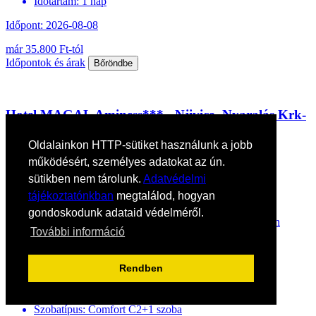
Időtartam:
1 nap
Időpont: 2026-08-08
már 35.800 Ft-tól
Időpontok és árak
Bőröndbe
Hotel MAGAL Aminess*** - Njivice -Nyaralás Krk-
szigeten
Oldalainkon HTTP-sütiket használunk a jobb
Horvátország / Krk sziget
működésért, személyes adatokat az ún.
38.142 Ft-tól
sütikben nem tárolunk.
Adatvédelmi
Ellátás: Félpanzió
tájékoztatónkban
megtalálod, hogyan
Időpontok és árak
Bőröndbe
gondoskodunk adataid védelméről.
Hotel MAGAL Aminess*** - Njivice -Nyaralás Krk-szigeten
További információ
Ország:
Horvátország
Város:
Njivice
Rendben
Utazás módja:
Egyénileg
Ellátás:
Félpanzió
Szálláskategória:
Hotel ***
Szobatípus:
Comfort C2+1 szoba