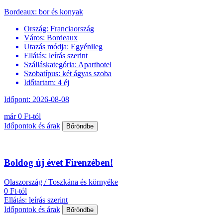
Bordeaux: bor és konyak
Ország:
Franciaország
Város:
Bordeaux
Utazás módja:
Egyénileg
Ellátás:
leírás szerint
Szálláskategória:
Aparthotel
Szobatípus:
két ágyas szoba
Időtartam:
4 éj
Időpont: 2026-08-08
már 0 Ft-tól
Időpontok és árak
Bőröndbe
Boldog új évet Firenzében!
Olaszország / Toszkána és környéke
0 Ft-tól
Ellátás: leírás szerint
Időpontok és árak
Bőröndbe