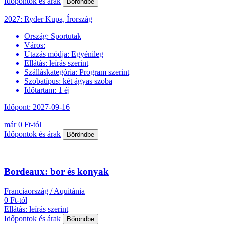
Időpontok és árak
Bőröndbe
2027: Ryder Kupa, Írország
Ország:
Sportutak
Város:
Utazás módja:
Egyénileg
Ellátás:
leírás szerint
Szálláskategória:
Program szerint
Szobatípus:
két ágyas szoba
Időtartam:
1 éj
Időpont: 2027-09-16
már 0 Ft-tól
Időpontok és árak
Bőröndbe
Bordeaux: bor és konyak
Franciaország / Aquitánia
0 Ft-tól
Ellátás: leírás szerint
Időpontok és árak
Bőröndbe