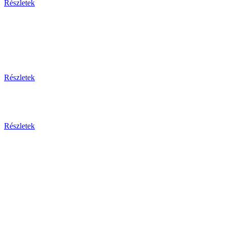
Részletek
Thaiföld, a mosolyok földje
csoportos körutazás és nyaralás repülővel
Részletek
Aktuális ajánlataink
Részletek
Csehország
Prága - Karlovy Vary ... és
még sok más érdekesség!