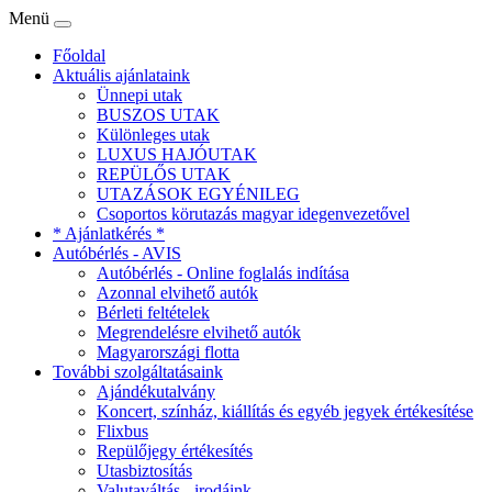
Menü
Főoldal
Aktuális ajánlataink
Ünnepi utak
BUSZOS UTAK
Különleges utak
LUXUS HAJÓUTAK
REPÜLŐS UTAK
UTAZÁSOK EGYÉNILEG
Csoportos körutazás magyar idegenvezetővel
* Ajánlatkérés *
Autóbérlés - AVIS
Autóbérlés - Online foglalás indítása
Azonnal elvihető autók
Bérleti feltételek
Megrendelésre elvihető autók
Magyarországi flotta
További szolgáltatásaink
Ajándékutalvány
Koncert, színház, kiállítás és egyéb jegyek értékesítése
Flixbus
Repülőjegy értékesítés
Utasbiztosítás
Valutaváltás - irodáink