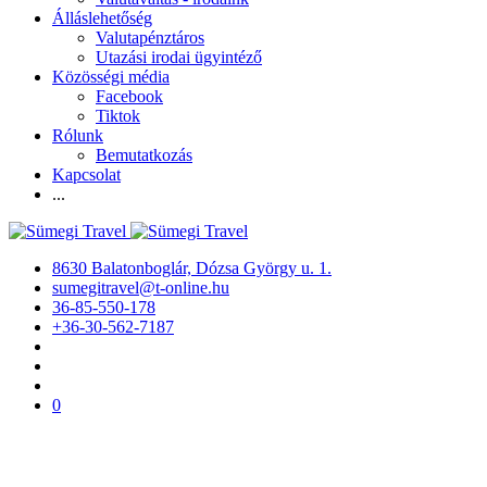
Álláslehetőség
Valutapénztáros
Utazási irodai ügyintéző
Közösségi média
Facebook
Tiktok
Rólunk
Bemutatkozás
Kapcsolat
...
8630 Balatonboglár, Dózsa György u. 1.
sumegitravel@t-online.hu
36-85-550-178
+36-30-562-7187
0