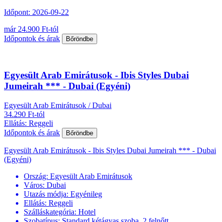
Időpont: 2026-09-22
már 24.900 Ft-tól
Időpontok és árak
Bőröndbe
Egyesült Arab Emirátusok - Ibis Styles Dubai
Jumeirah *** - Dubai (Egyéni)
Egyesült Arab Emirátusok / Dubai
34.290 Ft-tól
Ellátás: Reggeli
Időpontok és árak
Bőröndbe
Egyesült Arab Emirátusok - Ibis Styles Dubai Jumeirah *** - Dubai
(Egyéni)
Ország:
Egyesült Arab Emirátusok
Város:
Dubai
Utazás módja:
Egyénileg
Ellátás:
Reggeli
Szálláskategória:
Hotel
Szobatípus:
Standard kétágyas szoba, 2 felnőtt