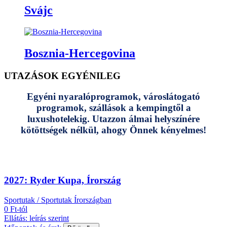
Svájc
Bosznia-Hercegovina
UTAZÁSOK EGYÉNILEG
Egyéni nyaralóprogramok, városlátogató
programok, szállások a kempingtől a
luxushotelekig. Utazzon álmai helyszínére
kötöttségek nélkül, ahogy Önnek kényelmes!
2027: Ryder Kupa, Írország
Sportutak / Sportutak Írországban
0 Ft-tól
Ellátás: leírás szerint