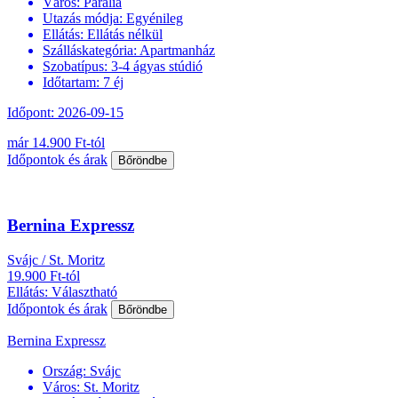
Város:
Paralia
Utazás módja:
Egyénileg
Ellátás:
Ellátás nélkül
Szálláskategória:
Apartmanház
Szobatípus:
3-4 ágyas stúdió
Időtartam:
7 éj
Időpont: 2026-09-15
már 14.900 Ft-tól
Időpontok és árak
Bőröndbe
Bernina Expressz
Svájc / St. Moritz
19.900 Ft-tól
Ellátás: Választható
Időpontok és árak
Bőröndbe
Bernina Expressz
Ország:
Svájc
Város:
St. Moritz