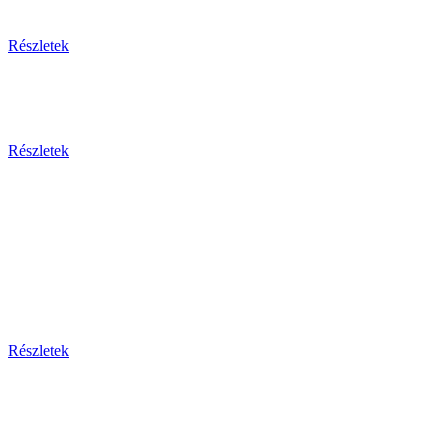
Egzotikus utak
Részletek
Olaszország 2026
Részletek
Dél-Európa
Bosznia-hercegovina - Bulgária - Ciprus - Görögország
- Horvátország - Málta
Montenegro - Olaszország - Portugália - Spanyolország -
Szerbia - Törökország
Részletek