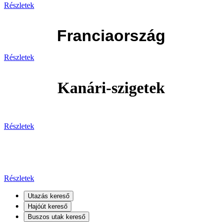
Részletek
Franciaország
Részletek
Kanári-szigetek
Részletek
Kanári-szigetek
Részletek
Utazás kereső
Hajóút kereső
Buszos utak kereső