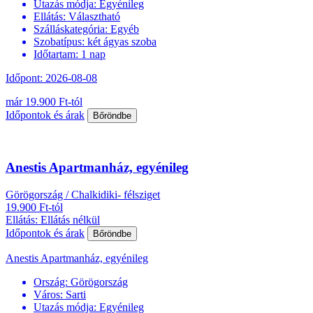
Utazás módja:
Egyénileg
Ellátás:
Választható
Szálláskategória:
Egyéb
Szobatípus:
két ágyas szoba
Időtartam:
1 nap
Időpont: 2026-08-08
már 19.900 Ft-tól
Időpontok és árak
Bőröndbe
Anestis Apartmanház, egyénileg
Görögország / Chalkidiki- félsziget
19.900 Ft-tól
Ellátás: Ellátás nélkül
Időpontok és árak
Bőröndbe
Anestis Apartmanház, egyénileg
Ország:
Görögország
Város:
Sarti
Utazás módja:
Egyénileg