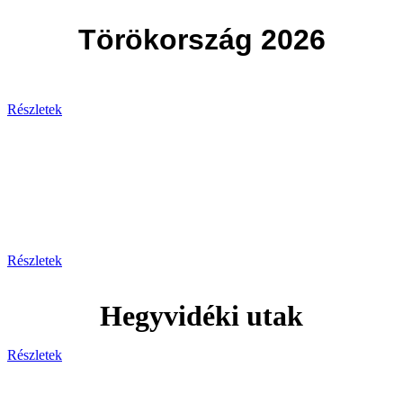
Törökország 2026
Részletek
Svájc
Egy hely, ahol minden pillanat
lélegzetelállító!
Részletek
Hegyvidéki utak
Részletek