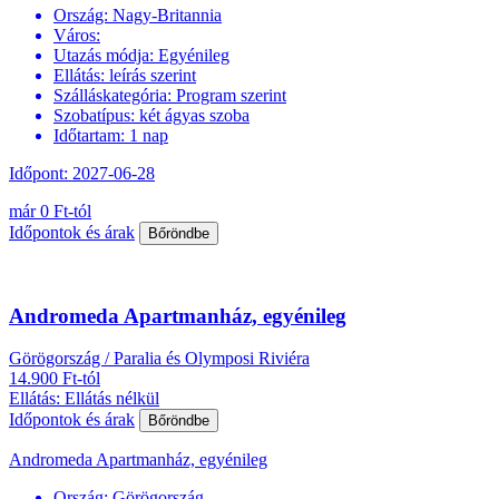
Ország:
Nagy-Britannia
Város:
Utazás módja:
Egyénileg
Ellátás:
leírás szerint
Szálláskategória:
Program szerint
Szobatípus:
két ágyas szoba
Időtartam:
1 nap
Időpont: 2027-06-28
már 0 Ft-tól
Időpontok és árak
Bőröndbe
Andromeda Apartmanház, egyénileg
Görögország / Paralia és Olymposi Riviéra
14.900 Ft-tól
Ellátás: Ellátás nélkül
Időpontok és árak
Bőröndbe
Andromeda Apartmanház, egyénileg
Ország:
Görögország