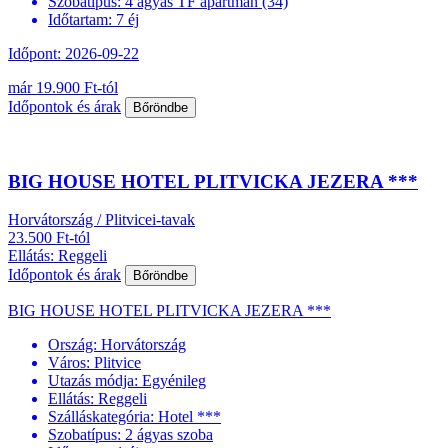
Szobatípus:
4 ágyas TF apartman (34)
Időtartam:
7 éj
Időpont: 2026-09-22
már 19.900 Ft-tól
Időpontok és árak
Bőröndbe
BIG HOUSE HOTEL PLITVICKA JEZERA ***
Horvátország / Plitvicei-tavak
23.500 Ft-tól
Ellátás: Reggeli
Időpontok és árak
Bőröndbe
BIG HOUSE HOTEL PLITVICKA JEZERA ***
Ország:
Horvátország
Város:
Plitvice
Utazás módja:
Egyénileg
Ellátás:
Reggeli
Szálláskategória:
Hotel ***
Szobatípus:
2 ágyas szoba