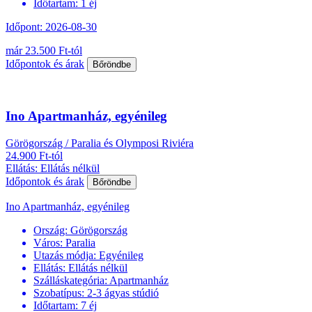
Időtartam:
1 éj
Időpont: 2026-08-30
már 23.500 Ft-tól
Időpontok és árak
Bőröndbe
Ino Apartmanház, egyénileg
Görögország / Paralia és Olymposi Riviéra
24.900 Ft-tól
Ellátás: Ellátás nélkül
Időpontok és árak
Bőröndbe
Ino Apartmanház, egyénileg
Ország:
Görögország
Város:
Paralia
Utazás módja:
Egyénileg
Ellátás:
Ellátás nélkül
Szálláskategória:
Apartmanház
Szobatípus:
2-3 ágyas stúdió
Időtartam:
7 éj