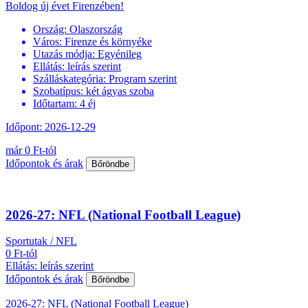
Boldog új évet Firenzében!
Ország:
Olaszország
Város:
Firenze és környéke
Utazás módja:
Egyénileg
Ellátás:
leírás szerint
Szálláskategória:
Program szerint
Szobatípus:
két ágyas szoba
Időtartam:
4 éj
Időpont: 2026-12-29
már 0 Ft-tól
Időpontok és árak
Bőröndbe
2026-27: NFL (National Football League)
Sportutak / NFL
0 Ft-tól
Ellátás: leírás szerint
Időpontok és árak
Bőröndbe
2026-27: NFL (National Football League)