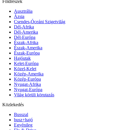
Földrészek
Ausztrália
Ázsia
Csendes-Óceáni Szigetvilág
Dél-Afrika
Dél-Amerika
Dél-Európa
Észak-Afrika
Észak-Amerika
Észak-Európa
Hajóutak
Kelet-Európa
Közel-Kelet
Közép-Amerika
Közép-Európa
Nyugat-Afrika
Nyugat-Európa
Világ körüli körutazás
Közlekedés
Busszal
busz+hajó
Egyénileg