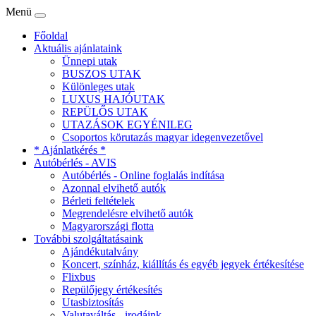
Menü
Főoldal
Aktuális ajánlataink
Ünnepi utak
BUSZOS UTAK
Különleges utak
LUXUS HAJÓUTAK
REPÜLŐS UTAK
UTAZÁSOK EGYÉNILEG
Csoportos körutazás magyar idegenvezetővel
* Ajánlatkérés *
Autóbérlés - AVIS
Autóbérlés - Online foglalás indítása
Azonnal elvihető autók
Bérleti feltételek
Megrendelésre elvihető autók
Magyarországi flotta
További szolgáltatásaink
Ajándékutalvány
Koncert, színház, kiállítás és egyéb jegyek értékesítése
Flixbus
Repülőjegy értékesítés
Utasbiztosítás
Valutaváltás - irodáink