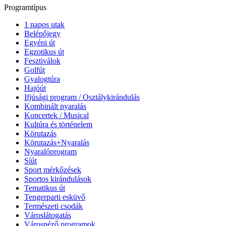
Programtípus
1 napos utak
Belépőjegy
Egyéni út
Egzotikus út
Fesztiválok
Golfút
Gyalogtúra
Hajóút
Ifjúsági program / Osztálykirándulás
Kombinált nyaralás
Koncertek / Musical
Kultúra és történelem
Körutazás
Körutazás+Nyaralás
Nyaralóprogram
Síút
Sport mérkőzések
Sportos kirándulások
Tematikus út
Tengerparti esküvő
Természeti csodák
Városlátogatás
Városnéző programok