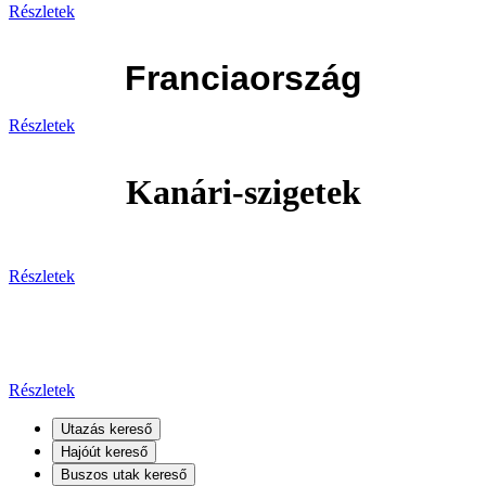
Részletek
Franciaország
Részletek
Kanári-szigetek
Részletek
Kanári-szigetek
Részletek
Utazás kereső
Hajóút kereső
Buszos utak kereső