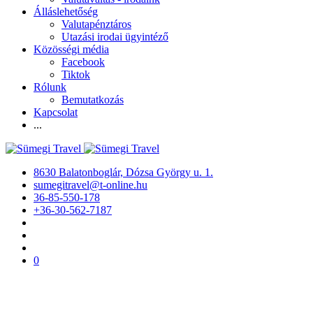
Álláslehetőség
Valutapénztáros
Utazási irodai ügyintéző
Közösségi média
Facebook
Tiktok
Rólunk
Bemutatkozás
Kapcsolat
...
8630 Balatonboglár, Dózsa György u. 1.
sumegitravel@t-online.hu
36-85-550-178
+36-30-562-7187
0