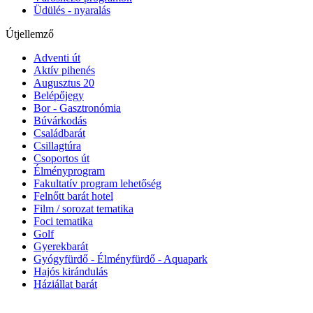
Üdülés - nyaralás
Útjellemző
Adventi út
Aktív pihenés
Augusztus 20
Belépőjegy
Bor - Gasztronómia
Búvárkodás
Családbarát
Csillagtúra
Csoportos út
Élményprogram
Fakultatív program lehetőség
Felnőtt barát hotel
Film / sorozat tematika
Foci tematika
Golf
Gyerekbarát
Gyógyfürdő - Élményfürdő - Aquapark
Hajós kirándulás
Háziállat barát