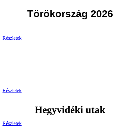
Törökország 2026
Részletek
Svájc
Egy hely, ahol minden pillanat
lélegzetelállító!
Részletek
Hegyvidéki utak
Részletek