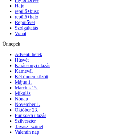
Fly & Drive
Hajó
repülő+busz
repülő+hajó
Repülővel
Szolgáltatás
Vonat
Ünnepek
Adventi hetek
Húsvét
Karácsonyi utazás
Karnevál
Két ünnep között
Május 1.
Március 15.
Mikulás
Nőnap
November 1.
Október 23.
Pünkösdi utazás
Szilveszter
Tavaszi szünet
Valentin nap