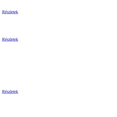
Egzotikus utak
Részletek
Olaszország 2026
Részletek
Dél-Európa
Bosznia-hercegovina - Bulgária - Ciprus - Görögország
- Horvátország - Málta
Montenegro - Olaszország - Portugália - Spanyolország -
Szerbia - Törökország
Részletek