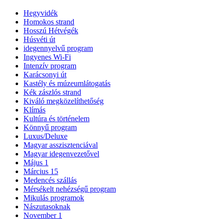
Hegyvidék
Homokos strand
Hosszú Hétvégék
Húsvéti út
idegennyelvű program
Ingyenes Wi-Fi
Intenzív program
Karácsonyi út
Kastély és múzeumlátogatás
Kék zászlós strand
Kiváló megközelíthetőség
Klímás
Kultúra és történelem
Könnyű program
Luxus/Deluxe
Magyar asszisztenciával
Magyar idegenvezetővel
Május 1
Március 15
Medencés szállás
Mérsékelt nehézségű program
Mikulás programok
Nászutasoknak
November 1