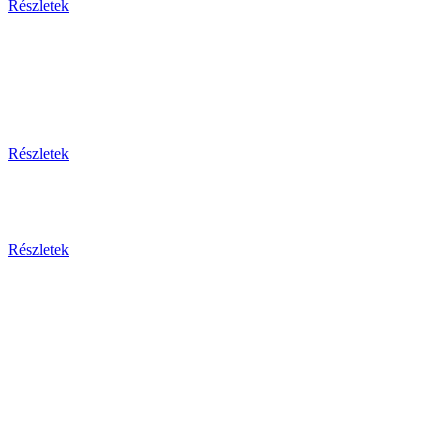
Részletek
Thaiföld, a mosolyok földje
csoportos körutazás és nyaralás repülővel
Részletek
Aktuális ajánlataink
Részletek
Csehország
Prága - Karlovy Vary ... és
még sok más érdekesség!