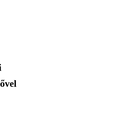
i
ővel