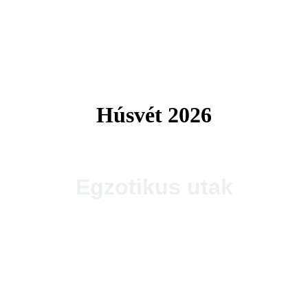
Tengerparti utak 2026
Húsvét 2026
Egzotikus utak
Thaiföld, a mosolyok földje
csoportos körutazás és nyaralás repülővel