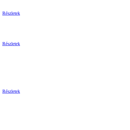
Részletek
Részletek
Bosznia-h
Montenegr
Részletek