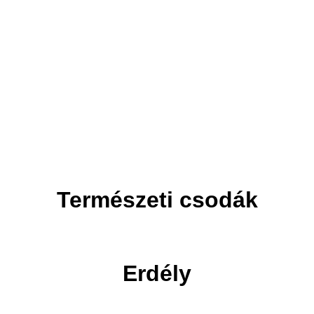
Adventi utak
Ünnepi utak
Természeti csodák
Erdély