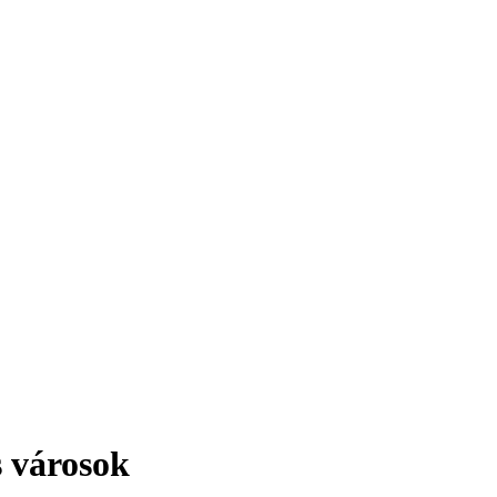
érdekesség!
s városok