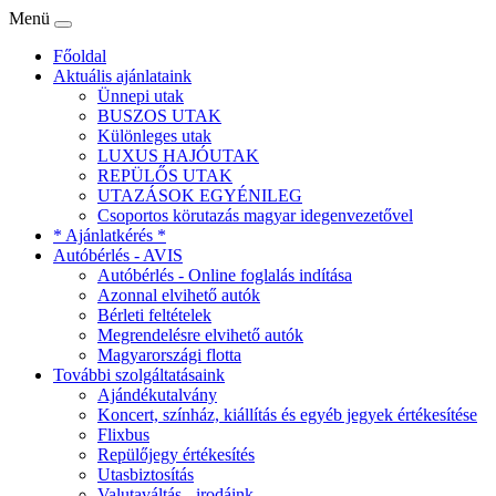
Menü
Főoldal
Aktuális ajánlataink
Ünnepi utak
BUSZOS UTAK
Különleges utak
LUXUS HAJÓUTAK
REPÜLŐS UTAK
UTAZÁSOK EGYÉNILEG
Csoportos körutazás magyar idegenvezetővel
* Ajánlatkérés *
Autóbérlés - AVIS
Autóbérlés - Online foglalás indítása
Azonnal elvihető autók
Bérleti feltételek
Megrendelésre elvihető autók
Magyarországi flotta
További szolgáltatásaink
Ajándékutalvány
Koncert, színház, kiállítás és egyéb jegyek értékesítése
Flixbus
Repülőjegy értékesítés
Utasbiztosítás
Valutaváltás - irodáink