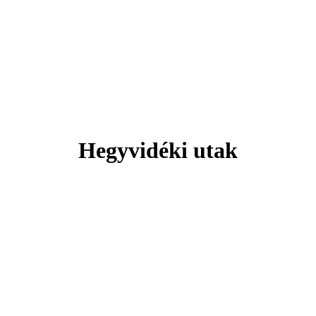
Svájc
 hely, ahol minden pillanat lélegzeteláll
Hegyvidéki utak
Tengerparti pihenés
Plitvicei-tavak