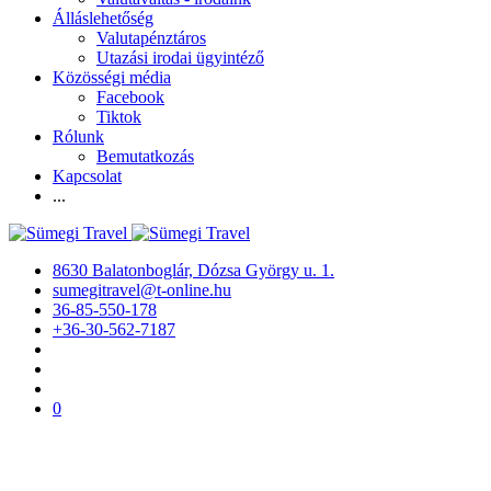
Álláslehetőség
Valutapénztáros
Utazási irodai ügyintéző
Közösségi média
Facebook
Tiktok
Rólunk
Bemutatkozás
Kapcsolat
...
8630 Balatonboglár, Dózsa György u. 1.
sumegitravel@t-online.hu
36-85-550-178
+36-30-562-7187
0