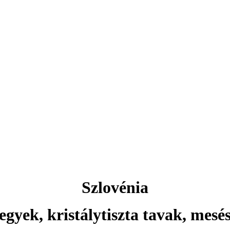
Aktuális ajánlataink
Csehország
rlovy Vary ... és még sok más 
Szlovénia
egyek, kristálytiszta tavak, mesé