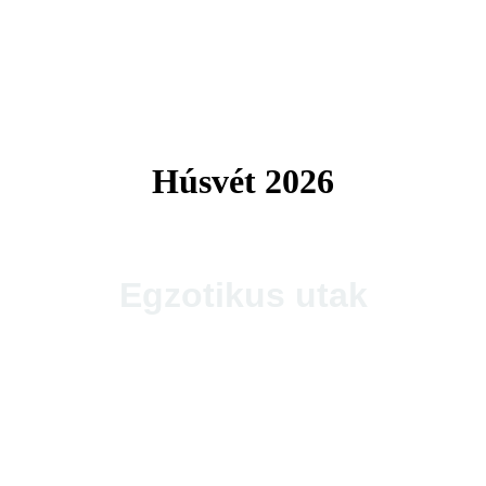
Tengerparti utak 2026
Húsvét 2026
Egzotikus utak
Thaiföld, a mosolyok földje
csoportos körutazás és nyaralás repülővel