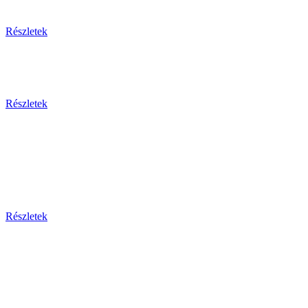
Részletek
Részletek
Bosznia-h
Montenegr
Részletek