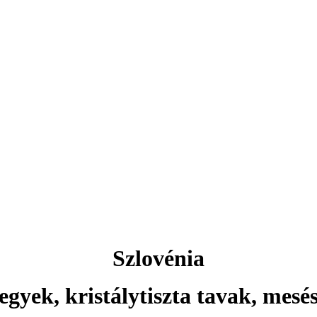
Aktuális ajánlataink
Csehország
rlovy Vary ... és még sok más 
Szlovénia
egyek, kristálytiszta tavak, mesé