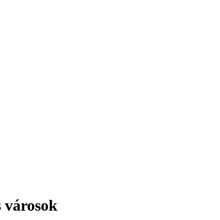
érdekesség!
s városok