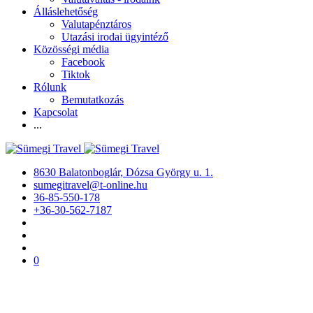
Álláslehetőség
Valutapénztáros
Utazási irodai ügyintéző
Közösségi média
Facebook
Tiktok
Rólunk
Bemutatkozás
Kapcsolat
...
8630 Balatonboglár, Dózsa György u. 1.
sumegitravel@t-online.hu
36-85-550-178
+36-30-562-7187
0