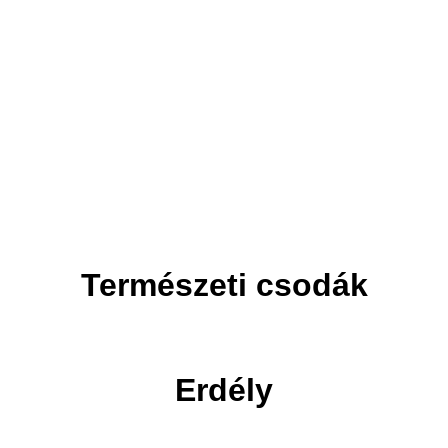
Adventi utak
Ünnepi utak
Természeti csodák
Erdély