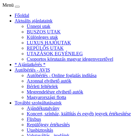
Menü
Főoldal
Aktuális ajánlataink
Ünnepi utak
BUSZOS UTAK
Különleges utak
LUXUS HAJÓUTAK
REPÜLŐS UTAK
UTAZÁSOK EGYÉNILEG
Csoportos körutazás magyar idegenvezetővel
* Ajánlatkérés *
Autóbérlés - AVIS
Autóbérlés - Online foglalás indítása
Azonnal elvihető autók
Bérleti feltételek
Megrendelésre elvihető autók
Magyarországi flotta
További szolgáltatásaink
Ajándékutalvány
Koncert, színház, kiállítás és egyéb jegyek értékesítése
Flixbus
Repülőjegy értékesítés
Utasbiztosítás
Valutaváltás - irodáink