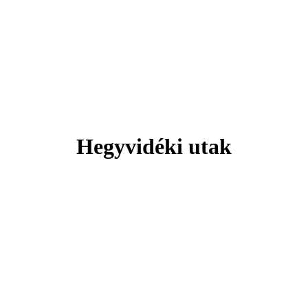
Svájc
 hely, ahol minden pillanat lélegzeteláll
Hegyvidéki utak
Tengerparti pihenés
Plitvicei-tavak