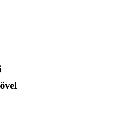
i
ővel