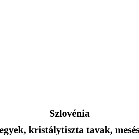
Aktuális ajánlataink
Csehország
rlovy Vary ... és még sok más 
Szlovénia
egyek, kristálytiszta tavak, mesé