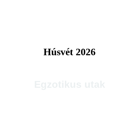
Tengerparti utak 2026
Húsvét 2026
Egzotikus utak
Thaiföld, a mosolyok földje
csoportos körutazás és nyaralás repülővel