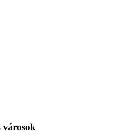
érdekesség!
s városok