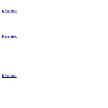
Részletek
Részletek
Bosznia-h
Montenegr
Részletek