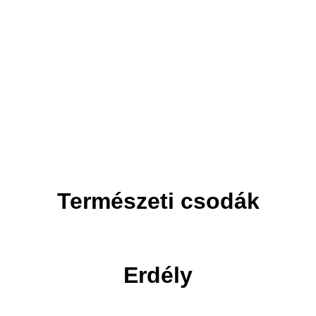
Adventi utak
Ünnepi utak
Természeti csodák
Erdély