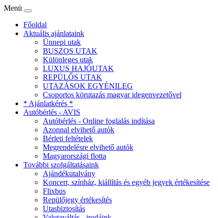
Menü
Főoldal
Aktuális ajánlataink
Ünnepi utak
BUSZOS UTAK
Különleges utak
LUXUS HAJÓUTAK
REPÜLŐS UTAK
UTAZÁSOK EGYÉNILEG
Csoportos körutazás magyar idegenvezetővel
* Ajánlatkérés *
Autóbérlés - AVIS
Autóbérlés - Online foglalás indítása
Azonnal elvihető autók
Bérleti feltételek
Megrendelésre elvihető autók
Magyarországi flotta
További szolgáltatásaink
Ajándékutalvány
Koncert, színház, kiállítás és egyéb jegyek értékesítése
Flixbus
Repülőjegy értékesítés
Utasbiztosítás
Valutaváltás - irodáink