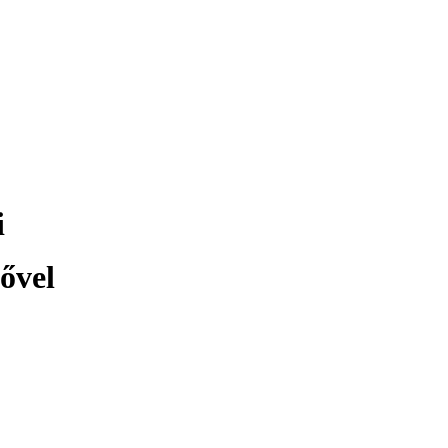
i
ővel