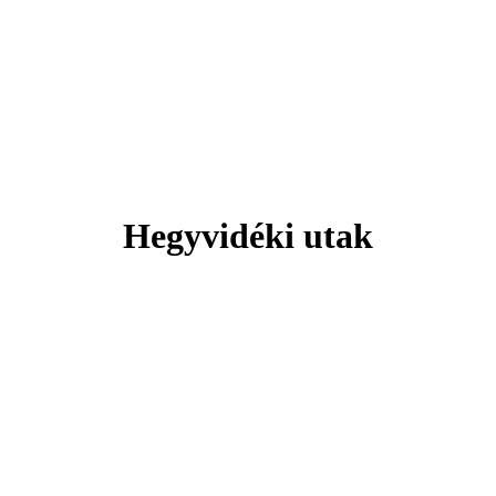
Svájc
 hely, ahol minden pillanat lélegzeteláll
Hegyvidéki utak
Tengerparti pihenés
Plitvicei-tavak