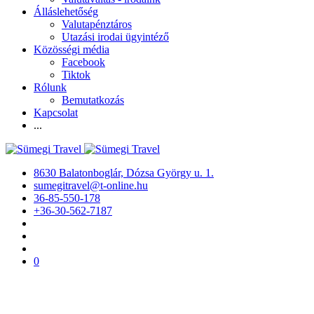
Álláslehetőség
Valutapénztáros
Utazási irodai ügyintéző
Közösségi média
Facebook
Tiktok
Rólunk
Bemutatkozás
Kapcsolat
...
8630 Balatonboglár, Dózsa György u. 1.
sumegitravel@t-online.hu
36-85-550-178
+36-30-562-7187
0