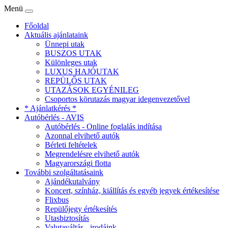
Menü
Főoldal
Aktuális ajánlataink
Ünnepi utak
BUSZOS UTAK
Különleges utak
LUXUS HAJÓUTAK
REPÜLŐS UTAK
UTAZÁSOK EGYÉNILEG
Csoportos körutazás magyar idegenvezetővel
* Ajánlatkérés *
Autóbérlés - AVIS
Autóbérlés - Online foglalás indítása
Azonnal elvihető autók
Bérleti feltételek
Megrendelésre elvihető autók
Magyarországi flotta
További szolgáltatásaink
Ajándékutalvány
Koncert, színház, kiállítás és egyéb jegyek értékesítése
Flixbus
Repülőjegy értékesítés
Utasbiztosítás
Valutaváltás - irodáink