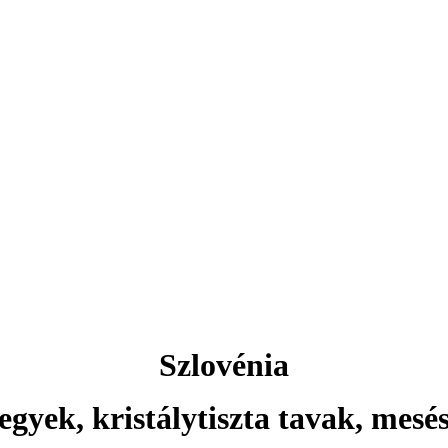
Aktuális ajánlataink
Csehország
rlovy Vary ... és még sok más 
Szlovénia
egyek, kristálytiszta tavak, mesé