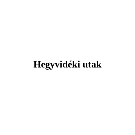
Svájc
 hely, ahol minden pillanat lélegzeteláll
Hegyvidéki utak
Tengerparti pihenés
Plitvicei-tavak