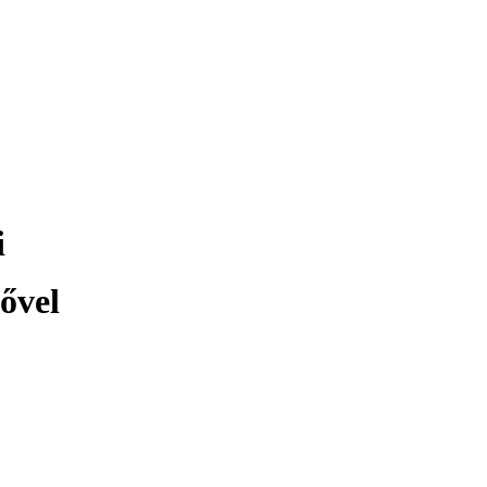
i
ővel