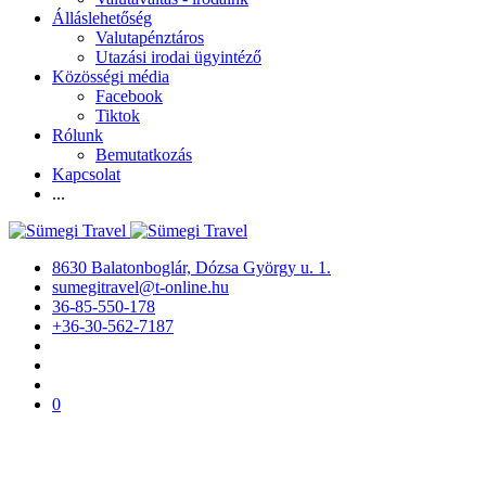
Álláslehetőség
Valutapénztáros
Utazási irodai ügyintéző
Közösségi média
Facebook
Tiktok
Rólunk
Bemutatkozás
Kapcsolat
...
8630 Balatonboglár, Dózsa György u. 1.
sumegitravel@t-online.hu
36-85-550-178
+36-30-562-7187
0