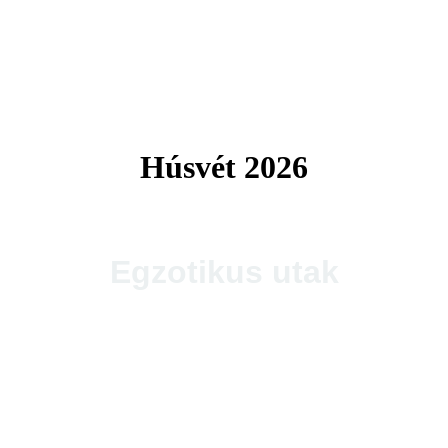
Tengerparti utak 2026
Húsvét 2026
Egzotikus utak
Thaiföld, a mosolyok földje
csoportos körutazás és nyaralás repülővel