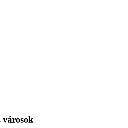
érdekesség!
s városok