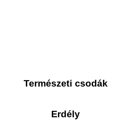
Adventi utak
Ünnepi utak
Természeti csodák
Erdély