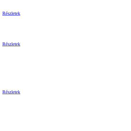
Részletek
Részletek
Bosznia-h
Montenegr
Részletek