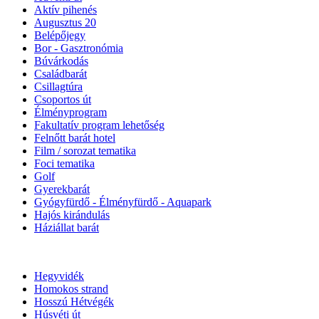
Aktív pihenés
Augusztus 20
Belépőjegy
Bor - Gasztronómia
Búvárkodás
Családbarát
Csillagtúra
Csoportos út
Élményprogram
Fakultatív program lehetőség
Felnőtt barát hotel
Film / sorozat tematika
Foci tematika
Golf
Gyerekbarát
Gyógyfürdő - Élményfürdő - Aquapark
Hajós kirándulás
Háziállat barát
Hegyvidék
Homokos strand
Hosszú Hétvégék
Húsvéti út