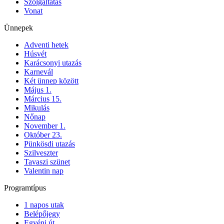
Szolgáltatás
Vonat
Ünnepek
Adventi hetek
Húsvét
Karácsonyi utazás
Karnevál
Két ünnep között
Május 1.
Március 15.
Mikulás
Nőnap
November 1.
Október 23.
Pünkösdi utazás
Szilveszter
Tavaszi szünet
Valentin nap
Programtípus
1 napos utak
Belépőjegy
Egyéni út