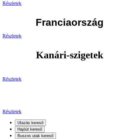
Részletek
Franciaország
Részletek
Kanári-szigetek
Részletek
Kanári-szigetek
Részletek
Utazás kereső
Hajóút kereső
Buszos utak kereső