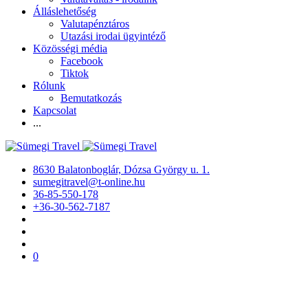
Álláslehetőség
Valutapénztáros
Utazási irodai ügyintéző
Közösségi média
Facebook
Tiktok
Rólunk
Bemutatkozás
Kapcsolat
...
8630 Balatonboglár, Dózsa György u. 1.
sumegitravel@t-online.hu
36-85-550-178
+36-30-562-7187
0