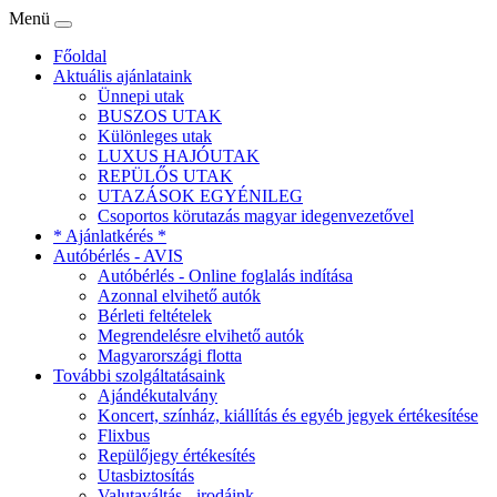
Menü
Főoldal
Aktuális ajánlataink
Ünnepi utak
BUSZOS UTAK
Különleges utak
LUXUS HAJÓUTAK
REPÜLŐS UTAK
UTAZÁSOK EGYÉNILEG
Csoportos körutazás magyar idegenvezetővel
* Ajánlatkérés *
Autóbérlés - AVIS
Autóbérlés - Online foglalás indítása
Azonnal elvihető autók
Bérleti feltételek
Megrendelésre elvihető autók
Magyarországi flotta
További szolgáltatásaink
Ajándékutalvány
Koncert, színház, kiállítás és egyéb jegyek értékesítése
Flixbus
Repülőjegy értékesítés
Utasbiztosítás
Valutaváltás - irodáink