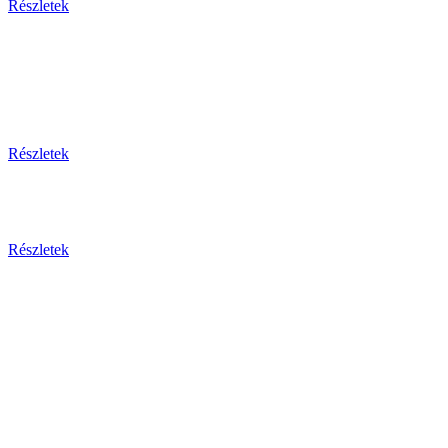
Részletek
Thaiföld, a mosolyok földje
csoportos körutazás és nyaralás repülővel
Részletek
Aktuális ajánlataink
Részletek
Csehország
Prága - Karlovy Vary ... és
még sok más érdekesség!