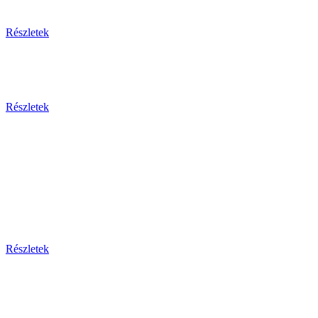
Egzotikus utak
Részletek
Olaszország 2026
Részletek
Dél-Európa
Bosznia-hercegovina - Bulgária - Ciprus - Görögország
- Horvátország - Málta
Montenegro - Olaszország - Portugália - Spanyolország -
Szerbia - Törökország
Részletek