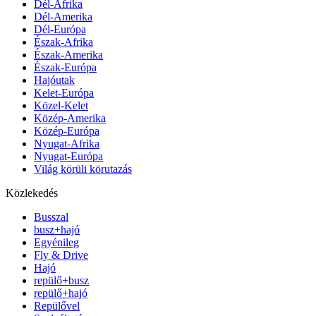
Dél-Afrika
Dél-Amerika
Dél-Európa
Észak-Afrika
Észak-Amerika
Észak-Európa
Hajóutak
Kelet-Európa
Közel-Kelet
Közép-Amerika
Közép-Európa
Nyugat-Afrika
Nyugat-Európa
Világ körüli körutazás
Közlekedés
Busszal
busz+hajó
Egyénileg
Fly & Drive
Hajó
repülő+busz
repülő+hajó
Repülővel