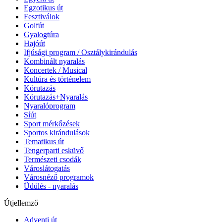
Egzotikus út
Fesztiválok
Golfút
Gyalogtúra
Hajóút
Ifjúsági program / Osztálykirándulás
Kombinált nyaralás
Koncertek / Musical
Kultúra és történelem
Körutazás
Körutazás+Nyaralás
Nyaralóprogram
Síút
Sport mérkőzések
Sportos kirándulások
Tematikus út
Tengerparti esküvő
Természeti csodák
Városlátogatás
Városnéző programok
Üdülés - nyaralás
Útjellemző
Adventi út