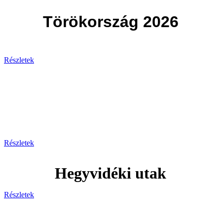
Törökország 2026
Részletek
Svájc
Egy hely, ahol minden pillanat
lélegzetelállító!
Részletek
Hegyvidéki utak
Részletek