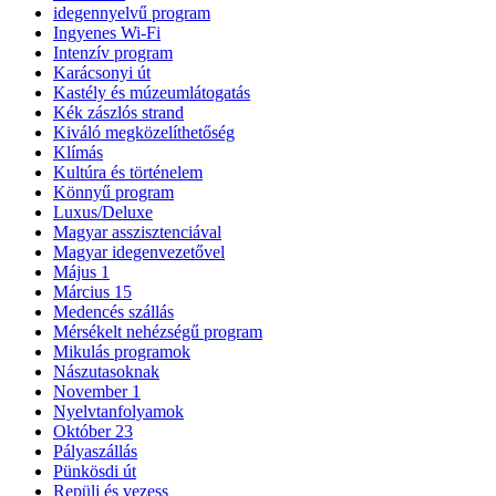
idegennyelvű program
Ingyenes Wi-Fi
Intenzív program
Karácsonyi út
Kastély és múzeumlátogatás
Kék zászlós strand
Kiváló megközelíthetőség
Klímás
Kultúra és történelem
Könnyű program
Luxus/Deluxe
Magyar asszisztenciával
Magyar idegenvezetővel
Május 1
Március 15
Medencés szállás
Mérsékelt nehézségű program
Mikulás programok
Nászutasoknak
November 1
Nyelvtanfolyamok
Október 23
Pályaszállás
Pünkösdi út
Repülj és vezess