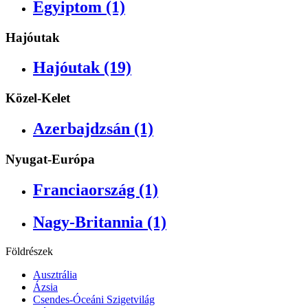
Egyiptom (1)
Hajóutak
Hajóutak (19)
Közel-Kelet
Azerbajdzsán (1)
Nyugat-Európa
Franciaország (1)
Nagy-Britannia (1)
Földrészek
Ausztrália
Ázsia
Csendes-Óceáni Szigetvilág