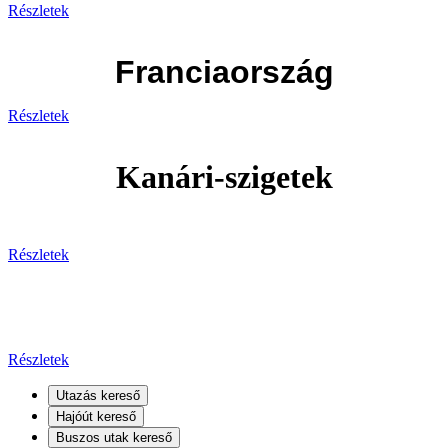
Részletek
Franciaország
Részletek
Kanári-szigetek
Részletek
Kanári-szigetek
Részletek
Utazás kereső
Hajóút kereső
Buszos utak kereső