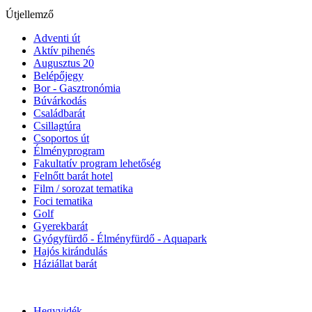
Útjellemző
Adventi út
Aktív pihenés
Augusztus 20
Belépőjegy
Bor - Gasztronómia
Búvárkodás
Családbarát
Csillagtúra
Csoportos út
Élményprogram
Fakultatív program lehetőség
Felnőtt barát hotel
Film / sorozat tematika
Foci tematika
Golf
Gyerekbarát
Gyógyfürdő - Élményfürdő - Aquapark
Hajós kirándulás
Háziállat barát
Hegyvidék