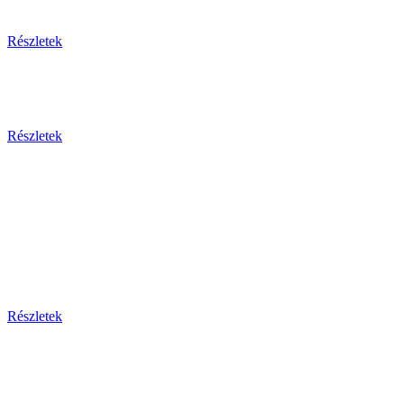
Egzotikus utak
Részletek
Olaszország 2026
Részletek
Dél-Európa
Bosznia-hercegovina - Bulgária - Ciprus - Görögország
- Horvátország - Málta
Montenegro - Olaszország - Portugália - Spanyolország -
Szerbia - Törökország
Részletek