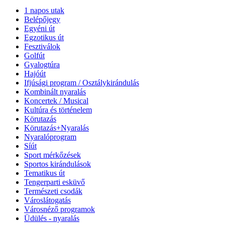
1 napos utak
Belépőjegy
Egyéni út
Egzotikus út
Fesztiválok
Golfút
Gyalogtúra
Hajóút
Ifjúsági program / Osztálykirándulás
Kombinált nyaralás
Koncertek / Musical
Kultúra és történelem
Körutazás
Körutazás+Nyaralás
Nyaralóprogram
Síút
Sport mérkőzések
Sportos kirándulások
Tematikus út
Tengerparti esküvő
Természeti csodák
Városlátogatás
Városnéző programok
Üdülés - nyaralás