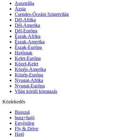
Ausztrália
Ázsia
Csendes-Óceáni Szigetvilág
Dél-Afrika
Dél-Amerika
Dél-Európa
Észak-Afrika
Észak-Amerika
Észak-Európa
Hajóutak
Kelet-Európa
Közel-Kelet
Közép-Amerika
Közép-Európa
Nyugat-Afrika
Nyugat-Európa
Világ körüli körutazás
Közlekedés
Busszal
busz+hajó
Egyénileg
Fly & Drive
Hajó