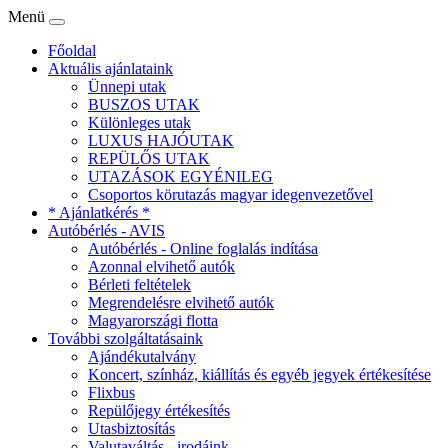
Menü
Főoldal
Aktuális ajánlataink
Ünnepi utak
BUSZOS UTAK
Különleges utak
LUXUS HAJÓUTAK
REPÜLŐS UTAK
UTAZÁSOK EGYÉNILEG
Csoportos körutazás magyar idegenvezetővel
* Ajánlatkérés *
Autóbérlés - AVIS
Autóbérlés - Online foglalás indítása
Azonnal elvihető autók
Bérleti feltételek
Megrendelésre elvihető autók
Magyarországi flotta
További szolgáltatásaink
Ajándékutalvány
Koncert, színház, kiállítás és egyéb jegyek értékesítése
Flixbus
Repülőjegy értékesítés
Utasbiztosítás
Valutaváltás - irodáink