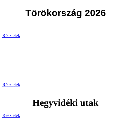
Törökország 2026
Részletek
Svájc
Egy hely, ahol minden pillanat
lélegzetelállító!
Részletek
Hegyvidéki utak
Részletek