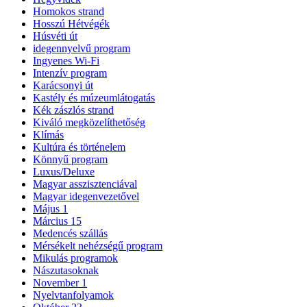
Homokos strand
Hosszú Hétvégék
Húsvéti út
idegennyelvű program
Ingyenes Wi-Fi
Intenzív program
Karácsonyi út
Kastély és múzeumlátogatás
Kék zászlós strand
Kiváló megközelíthetőség
Klímás
Kultúra és történelem
Könnyű program
Luxus/Deluxe
Magyar asszisztenciával
Magyar idegenvezetővel
Május 1
Március 15
Medencés szállás
Mérsékelt nehézségű program
Mikulás programok
Nászutasoknak
November 1
Nyelvtanfolyamok