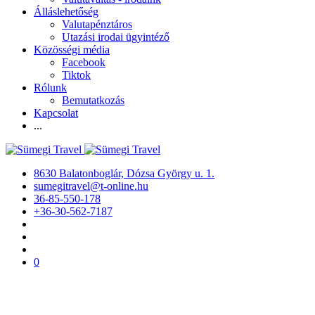
Álláslehetőség
Valutapénztáros
Utazási irodai ügyintéző
Közösségi média
Facebook
Tiktok
Rólunk
Bemutatkozás
Kapcsolat
...
8630 Balatonboglár, Dózsa György u. 1.
sumegitravel@t-online.hu
36-85-550-178
+36-30-562-7187
0