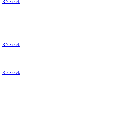
Részletek
Thaiföld, a mosolyok földje
csoportos körutazás és nyaralás repülővel
Részletek
Aktuális ajánlataink
Részletek
Csehország
Prága - Karlovy Vary ... és
még sok más érdekesség!