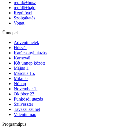
repülő+busz
repülő+hajó
Repülővel
Szolgáltatás
Vonat
Ünnepek
Adventi hetek
Húsvét
Karácsonyi utazás
Karnevál
Két ünnep között
Május 1.
Március 15.
Mikulás
Nőnap
November 1.
Október 23.
Pünkösdi utazás
Szilveszter
Tavaszi szünet
Valentin nap
Programtípus