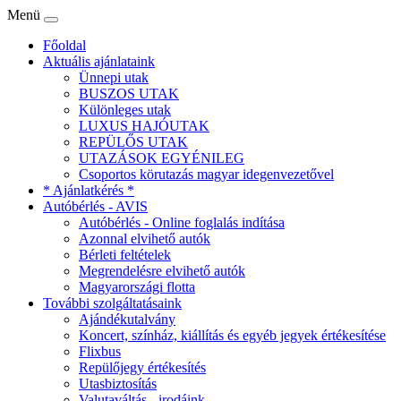
Menü
Főoldal
Aktuális ajánlataink
Ünnepi utak
BUSZOS UTAK
Különleges utak
LUXUS HAJÓUTAK
REPÜLŐS UTAK
UTAZÁSOK EGYÉNILEG
Csoportos körutazás magyar idegenvezetővel
* Ajánlatkérés *
Autóbérlés - AVIS
Autóbérlés - Online foglalás indítása
Azonnal elvihető autók
Bérleti feltételek
Megrendelésre elvihető autók
Magyarországi flotta
További szolgáltatásaink
Ajándékutalvány
Koncert, színház, kiállítás és egyéb jegyek értékesítése
Flixbus
Repülőjegy értékesítés
Utasbiztosítás
Valutaváltás - irodáink