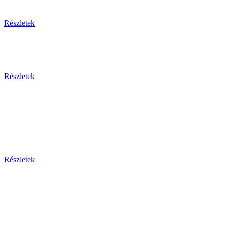
Részletek
Részletek
Bosznia-h
Montenegr
Részletek