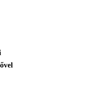
i
ővel