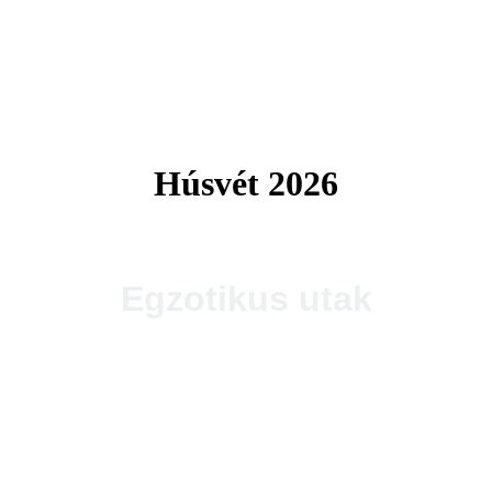
Tengerparti utak 2026
Húsvét 2026
Egzotikus utak
Thaiföld, a mosolyok földje
csoportos körutazás és nyaralás repülővel