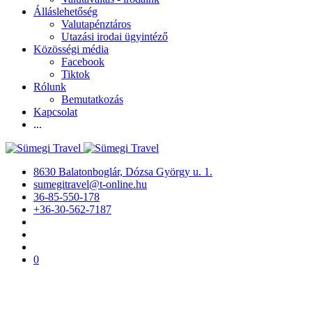
Álláslehetőség
Valutapénztáros
Utazási irodai ügyintéző
Közösségi média
Facebook
Tiktok
Rólunk
Bemutatkozás
Kapcsolat
...
8630 Balatonboglár, Dózsa György u. 1.
sumegitravel@t-online.hu
36-85-550-178
+36-30-562-7187
0