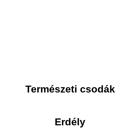
Adventi utak
Ünnepi utak
Természeti csodák
Erdély