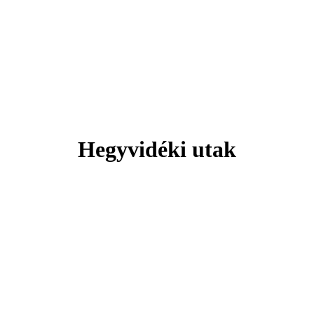
Svájc
 hely, ahol minden pillanat lélegzeteláll
Hegyvidéki utak
Tengerparti pihenés
Plitvicei-tavak