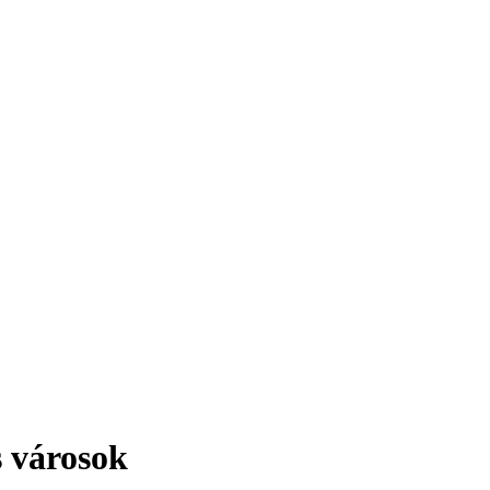
érdekesség!
s városok