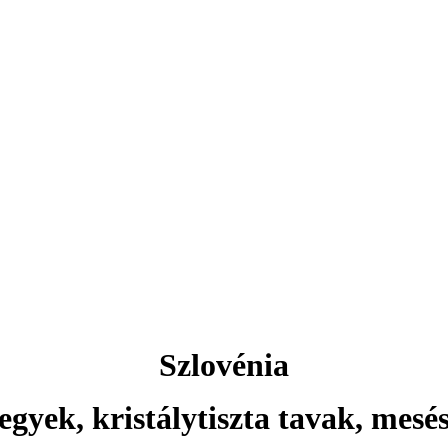
Aktuális ajánlataink
Csehország
rlovy Vary ... és még sok más 
Szlovénia
egyek, kristálytiszta tavak, mesé