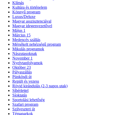
Klímás
Kultúra és történelem
Könnyű program
Luxus/Deluxe
Magyar asszisztenciával
Magyar idegenvezetővel
Május 1
Március 15
Medencés szállás
Mérsékelt nehézségű program
Mikulás programok
Nászutasoknak
November 1
Nyelvtanfolyamok
Október 23
Pályaszállás
Pünkösdi út
Repülj és vezess
Rövid kirándulás (2-3 napos utak)
Síbérlettel
Síoktatás
Sportolási lehetőség
Szafari program
Szilveszteri út
Témaparkok