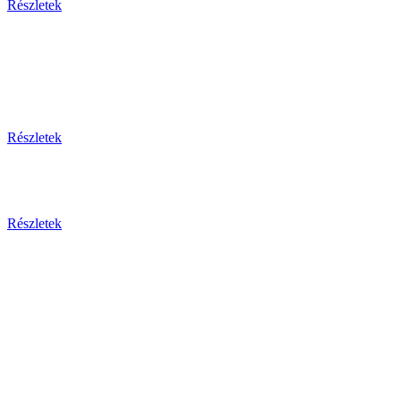
Részletek
Thaiföld, a mosolyok földje
csoportos körutazás és nyaralás repülővel
Részletek
Aktuális ajánlataink
Részletek
Csehország
Prága - Karlovy Vary ... és
még sok más érdekesség!