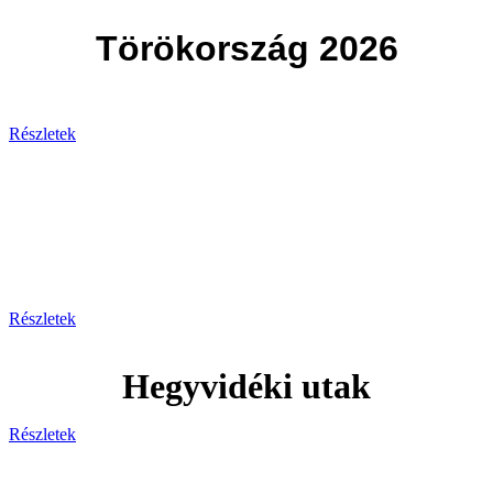
Törökország 2026
Részletek
Svájc
Egy hely, ahol minden pillanat
lélegzetelállító!
Részletek
Hegyvidéki utak
Részletek