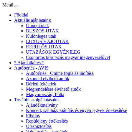
Menü
Főoldal
Aktuális ajánlataink
Ünnepi utak
BUSZOS UTAK
Különleges utak
LUXUS HAJÓUTAK
REPÜLŐS UTAK
UTAZÁSOK EGYÉNILEG
Csoportos körutazás magyar idegenvezetővel
* Ajánlatkérés *
Autóbérlés - AVIS
Autóbérlés - Online foglalás indítása
Azonnal elvihető autók
Bérleti feltételek
Megrendelésre elvihető autók
Magyarországi flotta
További szolgáltatásaink
Ajándékutalvány
Koncert, színház, kiállítás és egyéb jegyek értékesítése
Flixbus
Repülőjegy értékesítés
Utasbiztosítás
Valutaváltás - irodáink