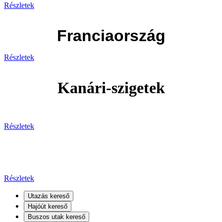
Részletek
Franciaország
Részletek
Kanári-szigetek
Részletek
Kanári-szigetek
Részletek
Utazás kereső
Hajóút kereső
Buszos utak kereső