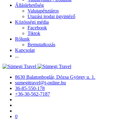
Álláslehetőség
Valutapénztáros
Utazási irodai ügyintéző
Közösségi média
Facebook
Tiktok
Rólunk
Bemutatkozás
Kapcsolat
...
8630 Balatonboglár, Dózsa György u. 1.
sumegitravel@t-online.hu
36-85-550-178
+36-30-562-7187
0