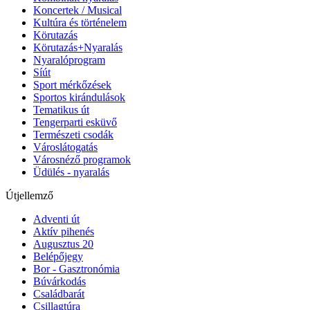
Koncertek / Musical
Kultúra és történelem
Körutazás
Körutazás+Nyaralás
Nyaralóprogram
Síút
Sport mérkőzések
Sportos kirándulások
Tematikus út
Tengerparti esküvő
Természeti csodák
Városlátogatás
Városnéző programok
Üdülés - nyaralás
Útjellemző
Adventi út
Aktív pihenés
Augusztus 20
Belépőjegy
Bor - Gasztronómia
Búvárkodás
Családbarát
Csillagtúra