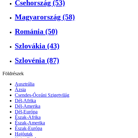
Csehország (53)
Magyarország (58)
Románia (50)
Szlovákia (43)
Szlovénia (87)
Földrészek
Ausztrália
Ázsia
Csendes-Óceáni Szigetvilág
Dél-Afrika
Dél-Amerika
Dél-Európa
Észak-Afrika
Észak-Amerika
Észak-Európa
Hajóutak