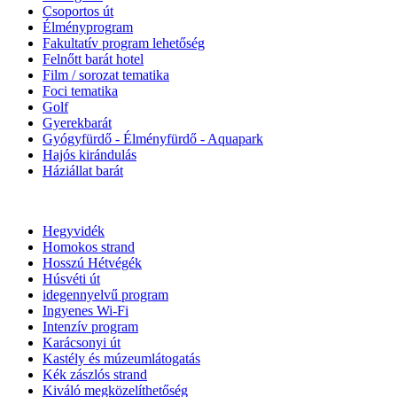
Csoportos út
Élményprogram
Fakultatív program lehetőség
Felnőtt barát hotel
Film / sorozat tematika
Foci tematika
Golf
Gyerekbarát
Gyógyfürdő - Élményfürdő - Aquapark
Hajós kirándulás
Háziállat barát
Hegyvidék
Homokos strand
Hosszú Hétvégék
Húsvéti út
idegennyelvű program
Ingyenes Wi-Fi
Intenzív program
Karácsonyi út
Kastély és múzeumlátogatás
Kék zászlós strand
Kiváló megközelíthetőség