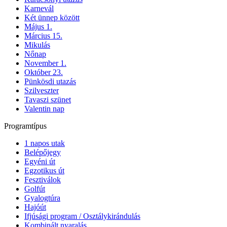
Karnevál
Két ünnep között
Május 1.
Március 15.
Mikulás
Nőnap
November 1.
Október 23.
Pünkösdi utazás
Szilveszter
Tavaszi szünet
Valentin nap
Programtípus
1 napos utak
Belépőjegy
Egyéni út
Egzotikus út
Fesztiválok
Golfút
Gyalogtúra
Hajóút
Ifjúsági program / Osztálykirándulás
Kombinált nyaralás