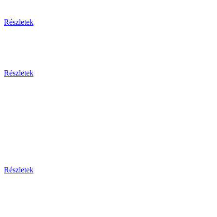
Egzotikus utak
Részletek
Olaszország 2026
Részletek
Dél-Európa
Bosznia-hercegovina - Bulgária - Ciprus - Görögország
- Horvátország - Málta
Montenegro - Olaszország - Portugália - Spanyolország -
Szerbia - Törökország
Részletek