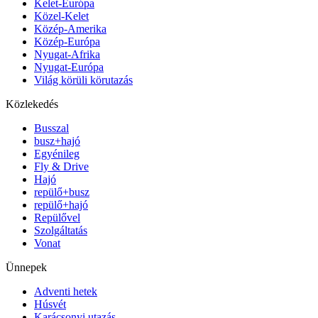
Kelet-Európa
Közel-Kelet
Közép-Amerika
Közép-Európa
Nyugat-Afrika
Nyugat-Európa
Világ körüli körutazás
Közlekedés
Busszal
busz+hajó
Egyénileg
Fly & Drive
Hajó
repülő+busz
repülő+hajó
Repülővel
Szolgáltatás
Vonat
Ünnepek
Adventi hetek
Húsvét
Karácsonyi utazás