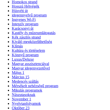
Homokos strand
Hosszú Hétvégék
Húsvéti út
idegennyelvű program
Ingyenes Wi-Fi
Intenzív program
Karácsonyi út
Kastély és múzeumlátogatás
Kék zászlós strand
Kiváló megközelíthetőség
Klímás
Kultúra és történelem
Könnyű program
Luxus/Deluxe
Magyar asszisztenciával
Magyar idegenvezetővel
Május 1
Március 15
Medencés szállás
Mérsékelt nehézségű program
Mikulás programok
Nászutasoknak
November 1
Nyelvtanfolyamok
Október 23