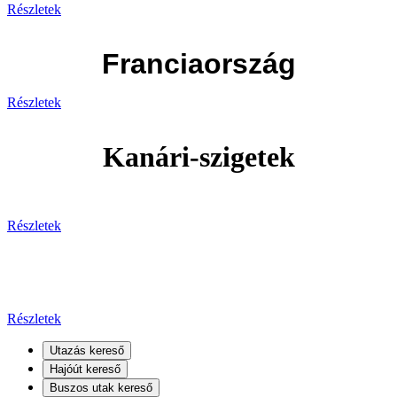
Részletek
Franciaország
Részletek
Kanári-szigetek
Részletek
Kanári-szigetek
Részletek
Utazás kereső
Hajóút kereső
Buszos utak kereső