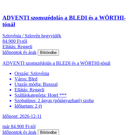
ADVENTI szomszédolás a BLEDI és a WÖRTHI-
tónál
Szlovénia / Szlovén hegyvidék
84.900 Ft-tól
Ellátás: Reggeli
Időpontok és árak
Bőröndbe
ADVENTI szomszédolás a BLEDI és a WÖRTHI-tónál
Ország:
Szlovénia
Város:
Bled
Utazás módja:
Busszal
Ellátás:
Reggeli
Szálláskategória:
Hotel ***
Szobatípus:
2 ágyas (pótágyazható) szoba
Időtartam:
2 éj
Időpont: 2026-12-11
már 84.900 Ft-tól
Időpontok és árak
Bőröndbe