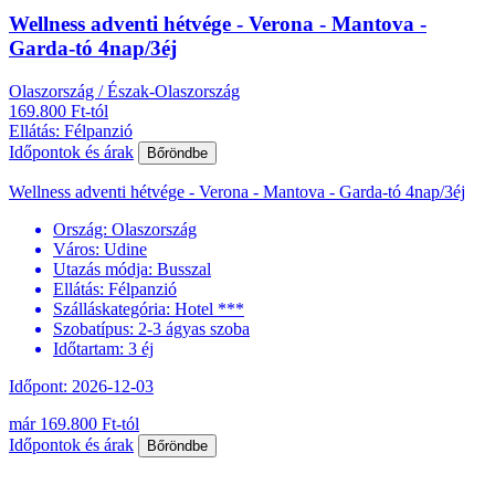
Wellness adventi hétvége - Verona - Mantova -
Garda-tó 4nap/3éj
Olaszország / Észak-Olaszország
169.800 Ft-tól
Ellátás: Félpanzió
Időpontok és árak
Bőröndbe
Wellness adventi hétvége - Verona - Mantova - Garda-tó 4nap/3éj
Ország:
Olaszország
Város:
Udine
Utazás módja:
Busszal
Ellátás:
Félpanzió
Szálláskategória:
Hotel ***
Szobatípus:
2-3 ágyas szoba
Időtartam:
3 éj
Időpont: 2026-12-03
már 169.800 Ft-tól
Időpontok és árak
Bőröndbe