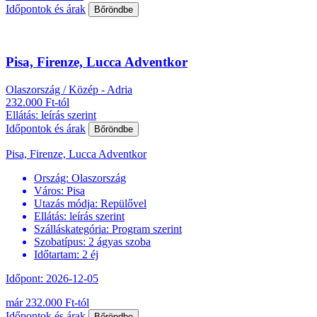
Időpontok és árak
Bőröndbe
Pisa, Firenze, Lucca Adventkor
Olaszország / Közép - Adria
232.000 Ft-tól
Ellátás: leírás szerint
Időpontok és árak
Bőröndbe
Pisa, Firenze, Lucca Adventkor
Ország:
Olaszország
Város:
Pisa
Utazás módja:
Repülővel
Ellátás:
leírás szerint
Szálláskategória:
Program szerint
Szobatípus:
2 ágyas szoba
Időtartam:
2 éj
Időpont: 2026-12-05
már 232.000 Ft-tól
Időpontok és árak
Bőröndbe