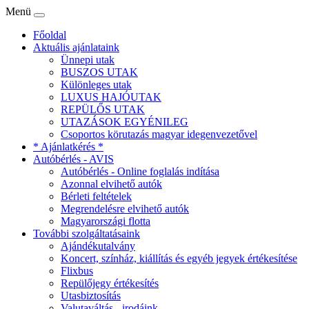
Menü
Főoldal
Aktuális ajánlataink
Ünnepi utak
BUSZOS UTAK
Különleges utak
LUXUS HAJÓUTAK
REPÜLŐS UTAK
UTAZÁSOK EGYÉNILEG
Csoportos körutazás magyar idegenvezetővel
* Ajánlatkérés *
Autóbérlés - AVIS
Autóbérlés - Online foglalás indítása
Azonnal elvihető autók
Bérleti feltételek
Megrendelésre elvihető autók
Magyarországi flotta
További szolgáltatásaink
Ajándékutalvány
Koncert, színház, kiállítás és egyéb jegyek értékesítése
Flixbus
Repülőjegy értékesítés
Utasbiztosítás
Valutaváltás - irodáink