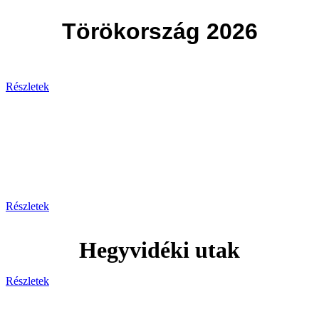
Törökország 2026
Részletek
Svájc
Egy hely, ahol minden pillanat
lélegzetelállító!
Részletek
Hegyvidéki utak
Részletek