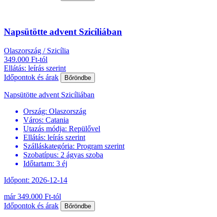
Napsütötte advent Szicíliában
Olaszország / Szicília
349.000 Ft-tól
Ellátás: leírás szerint
Időpontok és árak
Bőröndbe
Napsütötte advent Szicíliában
Ország:
Olaszország
Város:
Catania
Utazás módja:
Repülővel
Ellátás:
leírás szerint
Szálláskategória:
Program szerint
Szobatípus:
2 ágyas szoba
Időtartam:
3 éj
Időpont: 2026-12-14
már 349.000 Ft-tól
Időpontok és árak
Bőröndbe