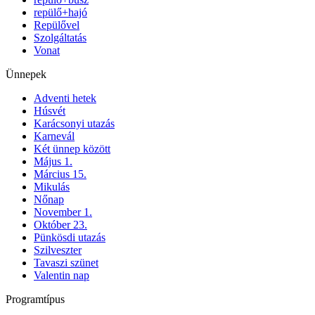
repülő+hajó
Repülővel
Szolgáltatás
Vonat
Ünnepek
Adventi hetek
Húsvét
Karácsonyi utazás
Karnevál
Két ünnep között
Május 1.
Március 15.
Mikulás
Nőnap
November 1.
Október 23.
Pünkösdi utazás
Szilveszter
Tavaszi szünet
Valentin nap
Programtípus