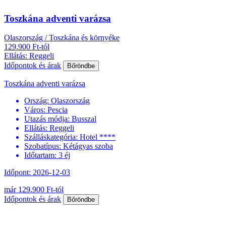
Toszkána adventi varázsa
Olaszország / Toszkána és környéke
129.900 Ft-tól
Ellátás: Reggeli
Időpontok és árak
Bőröndbe
Toszkána adventi varázsa
Ország:
Olaszország
Város:
Pescia
Utazás módja:
Busszal
Ellátás:
Reggeli
Szálláskategória:
Hotel ****
Szobatípus:
Kétágyas szoba
Időtartam:
3 éj
Időpont: 2026-12-03
már 129.900 Ft-tól
Időpontok és árak
Bőröndbe