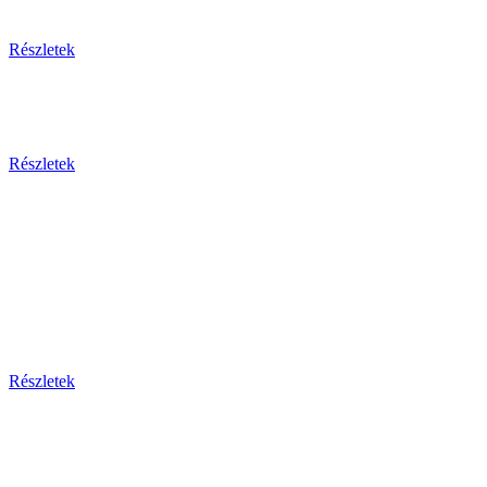
Egzotikus utak
Részletek
Olaszország 2026
Részletek
Dél-Európa
Bosznia-hercegovina - Bulgária - Ciprus - Görögország
- Horvátország - Málta
Montenegro - Olaszország - Portugália - Spanyolország -
Szerbia - Törökország
Részletek