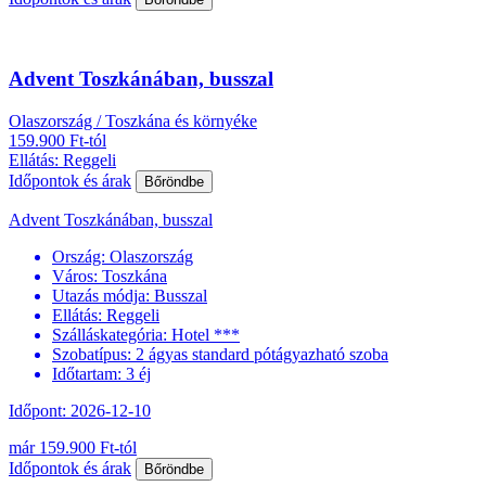
Advent Toszkánában, busszal
Olaszország / Toszkána és környéke
159.900 Ft-tól
Ellátás: Reggeli
Időpontok és árak
Bőröndbe
Advent Toszkánában, busszal
Ország:
Olaszország
Város:
Toszkána
Utazás módja:
Busszal
Ellátás:
Reggeli
Szálláskategória:
Hotel ***
Szobatípus:
2 ágyas standard pótágyazható szoba
Időtartam:
3 éj
Időpont: 2026-12-10
már 159.900 Ft-tól
Időpontok és árak
Bőröndbe