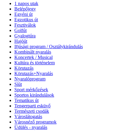
1 napos utak
Belépőjegy
Egyéni út
Egzotikus út
Fesztiválok
Golfút
Gyalogtúra
Hajóút
Ifjúsági program / Osztálykirándulás
Kombinált nyaralás
Koncertek / Musical
Kultúra és történelem
Körutazás
Körutazás+Nyaralás
Nyaralóprogram
Síút
Sport mérkőzések
Sportos kirándulások
Tematikus út
Tengerparti esküvő
Természeti csodák
Városlátogatás
Városnéző programok
Üdülés - nyaralás