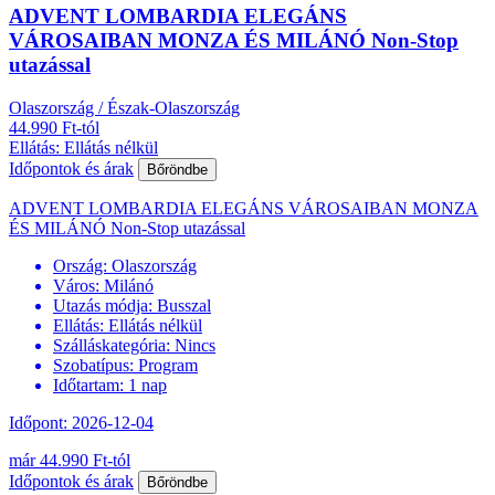
ADVENT LOMBARDIA ELEGÁNS
VÁROSAIBAN MONZA ÉS MILÁNÓ Non-Stop
utazással
Olaszország / Észak-Olaszország
44.990 Ft-tól
Ellátás: Ellátás nélkül
Időpontok és árak
Bőröndbe
ADVENT LOMBARDIA ELEGÁNS VÁROSAIBAN MONZA
ÉS MILÁNÓ Non-Stop utazással
Ország:
Olaszország
Város:
Milánó
Utazás módja:
Busszal
Ellátás:
Ellátás nélkül
Szálláskategória:
Nincs
Szobatípus:
Program
Időtartam:
1 nap
Időpont: 2026-12-04
már 44.990 Ft-tól
Időpontok és árak
Bőröndbe