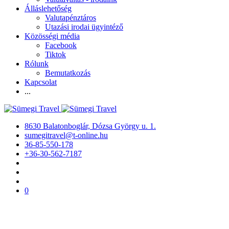
Álláslehetőség
Valutapénztáros
Utazási irodai ügyintéző
Közösségi média
Facebook
Tiktok
Rólunk
Bemutatkozás
Kapcsolat
...
8630 Balatonboglár, Dózsa György u. 1.
sumegitravel@t-online.hu
36-85-550-178
+36-30-562-7187
0