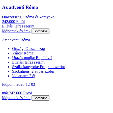
Az adventi Róma
Olaszország / Róma és környéke
242.000 Ft-tól
Ellátás: leírás szerint
Időpontok és árak
Bőröndbe
Az adventi Róma
Ország:
Olaszország
Város:
Róma
Utazás módja:
Repülővel
Ellátás:
leírás szerint
Szálláskategória:
Program szerint
Szobatípus:
2 ágyas szoba
Időtartam:
2 éj
Időpont: 2026-12-03
már 242.000 Ft-tól
Időpontok és árak
Bőröndbe