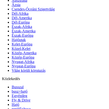
Ausztrália
Ázsia
Csendes-Óceáni Szigetvilág
Dél-Afrika
Dél-Amerika
Dél-Európa
Észak-Afrika
Észak-Amerika
Észak-Európa
Hajóutak
Kelet-Európa
Közel-Kelet
Közép-Amerika
Közép-Európa
Nyugat-Afrika
Nyugat-Európa
Világ körüli körutazás
Közlekedés
Busszal
busz+hajó
Egyénileg
Fly & Drive
Hajó
repülő+busz