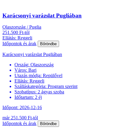
Karácsonyi varázslat Pugliában
Olaszország / Puglia
251.500 Ft-tól
Ellátás: Reggeli
Időpontok és árak
Bőröndbe
Karácsonyi varázslat Pugliában
Ország:
Olaszország
Város:
Bari
Utazás módja:
Repülővel
Ellátás:
Reggeli
Szálláskategória:
Program szerint
Szobatípus:
2 ágyas szoba
Időtartam:
2 éj
Időpont: 2026-12-16
már 251.500 Ft-tól
Időpontok és árak
Bőröndbe