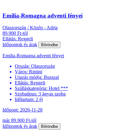
Emilia-Romagna adventi fényei
Olaszország / Közép - Adria
89.900 Ft-tól
Ellátás: Reggeli
Időpontok és árak
Bőröndbe
Emilia-Romagna adventi fényei
Ország:
Olaszország
Város:
Rimini
Utazás módja:
Busszal
Ellátás:
Reggeli
Szálláskategória:
Hotel ***
Szobatípus:
3 ágyas szoba
Időtartam:
2 éj
Időpont: 2026-11-28
már 89.900 Ft-tól
Időpontok és árak
Bőröndbe