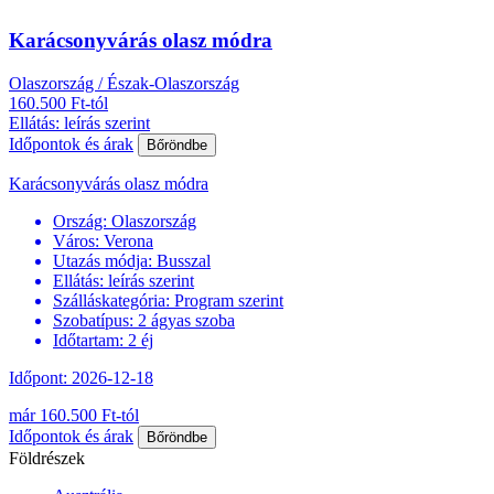
Karácsonyvárás olasz módra
Olaszország / Észak-Olaszország
160.500 Ft-tól
Ellátás: leírás szerint
Időpontok és árak
Bőröndbe
Karácsonyvárás olasz módra
Ország:
Olaszország
Város:
Verona
Utazás módja:
Busszal
Ellátás:
leírás szerint
Szálláskategória:
Program szerint
Szobatípus:
2 ágyas szoba
Időtartam:
2 éj
Időpont: 2026-12-18
már 160.500 Ft-tól
Időpontok és árak
Bőröndbe
Földrészek