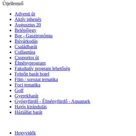
Útjellemző
Adventi út
Aktív pihenés
Augusztus 20
Belépőjegy
Bor - Gasztronómia
Búvárkodás
Családbarát
Csillagtúra
Csoportos út
Élményprogram
Fakultatív program lehetőség
Felnőtt barát hotel
Film / sorozat tematika
Foci tematika
Golf
Gyerekbarát
Gyógyfürdő - Élményfürdő - Aquapark
Hajós kirándulás
Háziállat barát
Hegyvidék