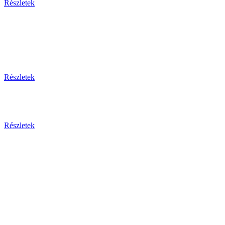
Részletek
Thaiföld, a mosolyok földje
csoportos körutazás és nyaralás repülővel
Részletek
Aktuális ajánlataink
Részletek
Csehország
Prága - Karlovy Vary ... és
még sok más érdekesség!