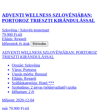
ADVENTI WELLNESS SZLOVÉNIÁBAN:
PORTOROZ TRIESZTI KIRÁNDULÁSSAL
Szlovénia / Szlovén tengerpart
79.900 Ft-tól
Ellátás: Reggeli
Időpontok és árak
Bőröndbe
ADVENTI WELLNESS SZLOVÉNIÁBAN: PORTOROZ
TRIESZTI KIRÁNDULÁSSAL
Ország:
Szlovénia
Város:
Portoroz
Utazás módja:
Busszal
Ellátás:
Reggeli
Szálláskategória:
Hotel ***
Szobatípus:
2 ágyas (pótágyazható) szoba
Időtartam:
2 éj
Időpont: 2026-12-04
már 79.900 Ft-tól